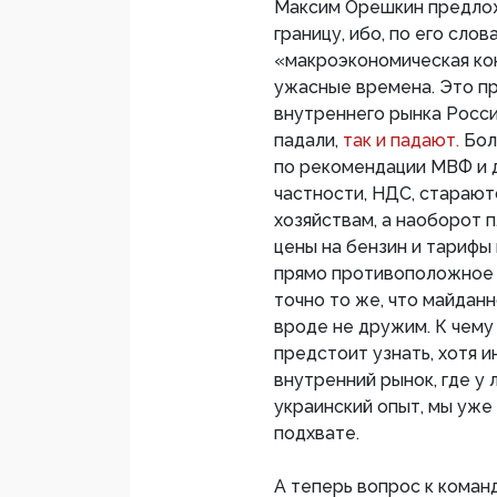
Максим Орешкин предлож
границу, ибо, по его сло
«макроэкономическая кон
ужасные времена. Это пр
внутреннего рынка Росс
падали,
так и падают.
Бол
по рекомендации МВФ и д
частности, НДС, старают
хозяйствам, а наоборот 
цены на бензин и тарифы
прямо противоположное 
точно то же, что майдан
вроде не дружим. К чему
предстоит узнать, хотя 
внутренний рынок, где у 
украинский опыт, мы уже
подхвате.
А теперь вопрос к коман