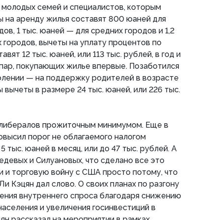
 молодых семей и специалистов, которым
 на аренду жилья составят 800 юаней для
в, 1 тыс. юаней — для средних городов и 1,2
х городов, вычеты на уплату процентов по
ят 12 тыс. юаней, или 113 тыс. рублей, в год и
пар, покупающих жилье впервые. Позаботился
олении — на поддержку родителей в возрасте
вычеты в размере 24 тыс. юаней, или 226 тыс.
 либералов прожиточным минимумом. Еще в
высил порог не облагаемого налогом
 тыс. юаней в месяц, или до 47 тыс. рублей. А
девых и Силуановых, что сделано все это
и и торговую войну с США просто потому, что
и Кэцян дал слово. О своих планах по разгону
шения внутреннего спроса благодаря снижению
населения и увеличения госинвестиций в
ян рассказал на мероприятии в рамках