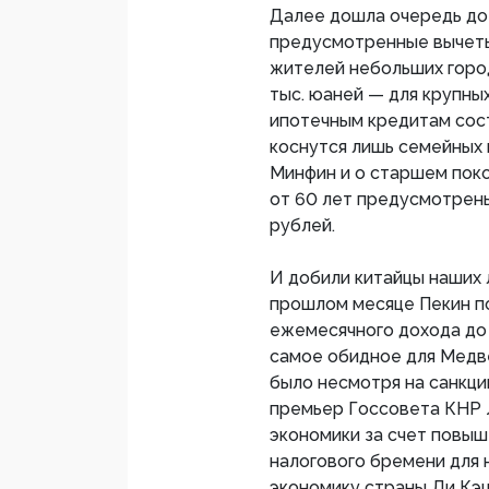
Далее дошла очередь до
предусмотренные вычеты
жителей небольших городо
тыс. юаней — для крупны
ипотечным кредитам состав
коснутся лишь семейных 
Минфин и о старшем пок
от 60 лет предусмотрены 
рублей.
И добили китайцы наших
прошлом месяце Пекин по
ежемесячного дохода до 5
самое обидное для Медве
было несмотря на санкци
премьер Госсовета КНР Л
экономики за счет повы
налогового бремени для 
экономику страны Ли Кэц