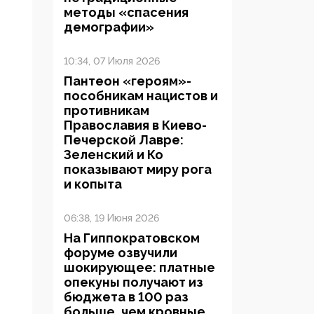
методы «спасения
демографии»
10:34, 07 Июля 2026
Пантеон «героям»-
пособникам нацистов и
противникам
Православия в Киево-
Печерской Лавре:
Зеленский и Ко
показывают миру рога
и копыта
06:38, 19 Июня 2026
На Гиппократовском
форуме озвучили
шокирующее: платные
опекуны получают из
бюджета в 100 раз
больше, чем кровные