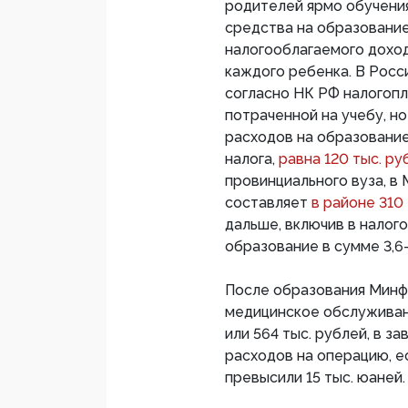
родителей ярмо обучения
средства на образование
налогооблагаемого дохода 
каждого ребенка. В Росс
согласно НК РФ налогопл
потраченной на учебу, но
расходов на образование
налога,
равна 120 тыс. ру
провинциального вуза, в
составляет
в районе 310
дальше, включив в налог
образование в сумме 3,6-4
После образования Минф
медицинское обслуживан
или 564 тыс. рублей, в з
расходов на операцию, е
превысили 15 тыс. юаней.