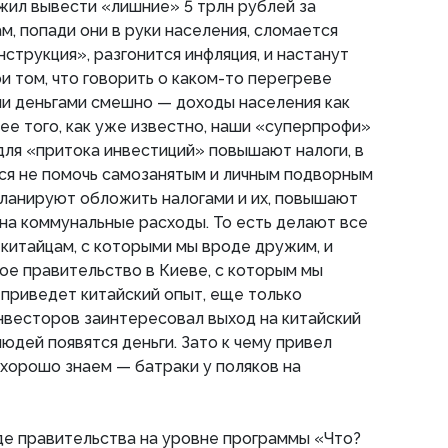
ил вывести «лишние» 5 трлн рублей за
вам, попади они в руки населения, сломается
струкция», разгонится инфляция, и настанут
и том, что говорить о каком-то перегреве
ии деньгами смешно — доходы населения как
ее того, как уже известно, наши «суперпрофи»
ля «притока инвестиций» повышают налоги, в
ся не помочь самозанятым и личным подворным
планируют обложить налогами и их, повышают
 на коммунальные расходы. То есть делают все
китайцам, с которыми мы вроде дружим, и
ное правительство в Киеве, с которым мы
 приведет китайский опыт, еще только
инвесторов заинтересовал выход на китайский
людей появятся деньги. Зато к чему привел
 хорошо знаем — батраки у поляков на
де правительства на уровне программы «Что?