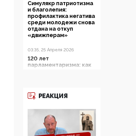
Симулякр патриотизма
и благолепия:
профилактика негатива
среди молодежи снова
отдана на откуп
«движперам»
03:35, 25 Апреля 2026
120 лет
парламентаризма: как
институт
народовластия
превратился в «чего
изволите» для
РЕАКЦИЯ
Правительства и АП
06:29, 15 Апреля 2026
Социальный фонд
России – пионер
жесткого внедрения