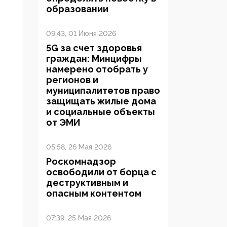
образовании
09:43, 01 Июня 2026
5G за счет здоровья
граждан: Минцифры
намерено отобрать у
регионов и
муниципалитетов право
защищать жилые дома
и социальные объекты
от ЭМИ
05:58, 26 Мая 2026
Роскомнадзор
освободили от борца с
деструктивным и
опасным контентом
07:39, 25 Мая 2026