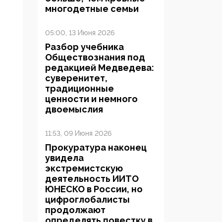
многодетные семьи
05:00, 13 Июня 2026
Разбор учебника
Обществознания под
редакцией Медведева:
суверенитет,
традиционные
ценности и немного
двоемыслия
11:53, 09 Июня 2026
Прокуратура наконец
увидела
экстремистскую
деятельность ИИТО
ЮНЕСКО в России, но
цифроглобалисты
продолжают
определять повестку в