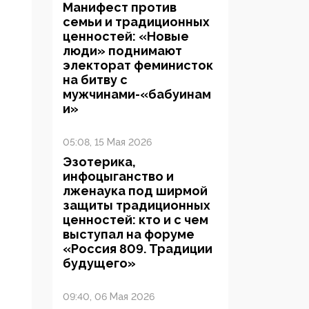
Манифест против
семьи и традиционных
ценностей: «Новые
люди» поднимают
электорат феминисток
на битву с
мужчинами-«бабуинам
и»
05:08, 15 Мая 2026
Эзотерика,
инфоцыганство и
лженаука под ширмой
защиты традиционных
ценностей: кто и с чем
выступал на форуме
«Россия 809. Традиции
будущего»
09:40, 06 Мая 2026