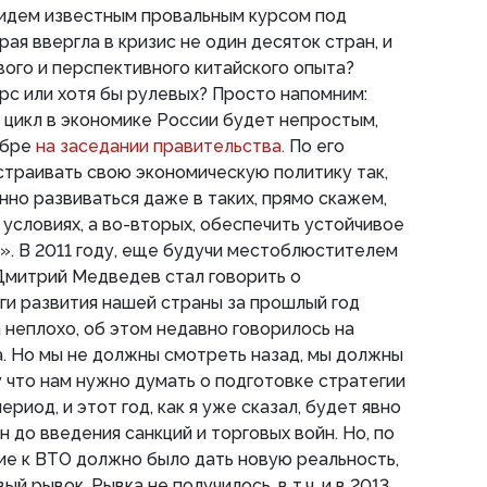
 идем известным провальным курсом под
ая ввергла в кризис не один десяток стран, и
ого и перспективного китайского опыта?
рс или хотя бы рулевых? Просто напомним:
цикл в экономике России будет непростым,
ябре
на заседании правительства.
По его
страивать свою экономическую политику так,
нно развиваться даже в таких, прямо скажем,
 условиях, а во-вторых, обеспечить устойчивое
. В 2011 году, еще будучи местоблюстителем
Дмитрий Медведев стал говорить о
ги развития нашей страны за прошлый год
 неплохо, об этом недавно говорилось на
. Но мы не должны смотреть назад, мы должны
 что нам нужно думать о подготовке стратегии
риод, и этот год, как я уже сказал, будет явно
 до введения санкций и торговых войн. Но, по
ие к ВТО должно было дать новую реальность,
й рывок. Рывка не получилось, в т.ч. и в 2013