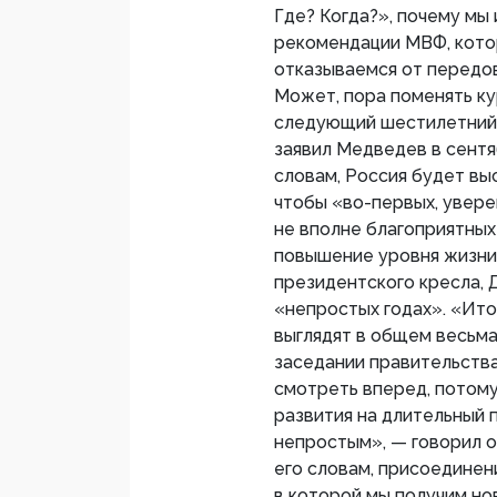
Где? Когда?», почему мы
рекомендации МВФ, котор
отказываемся от передов
Может, пора поменять ку
следующий шестилетний 
заявил Медведев в сент
словам, Россия будет вы
чтобы «во-первых, увере
не вполне благоприятных
повышение уровня жизни»
президентского кресла, 
«непростых годах». «Ито
выглядят в общем весьма
заседании правительства
смотреть вперед, потому
развития на длительный пе
непростым», — говорил он
его словам, присоединен
в которой мы получим новы