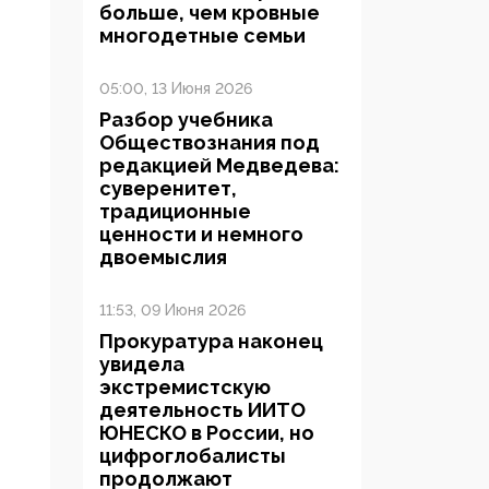
больше, чем кровные
многодетные семьи
05:00, 13 Июня 2026
Разбор учебника
Обществознания под
редакцией Медведева:
суверенитет,
традиционные
ценности и немного
двоемыслия
11:53, 09 Июня 2026
Прокуратура наконец
увидела
экстремистскую
деятельность ИИТО
ЮНЕСКО в России, но
цифроглобалисты
продолжают