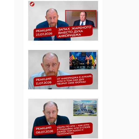
Симулякр патриотизма
и благолепия:
профилактика негатива
среди молодежи снова
отдана на откуп
«движперам»
03:35, 25 Апреля 2026
120 лет
парламентаризма: как
институт
народовластия
превратился в «чего
изволите» для
Правительства и АП
06:29, 15 Апреля 2026
Социальный фонд
России – пионер