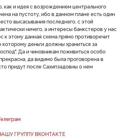
о, как и идея с возрождением центрального
ена на пустоту, ибо в данном плане есть один
место высасывания последнего, с этой
актически ничего, а интересы банкстеров у нас
с к этому данная схема прямо противоречит
о которому деньги должны храниться за
господ". Да и чиновникам поживиться особо
 прекрасна, да видимо была проговорена в
 кто придут после Сахипзадовны о нем
Телеграм
АШУ ГРУППУ ВКОНТАКТЕ