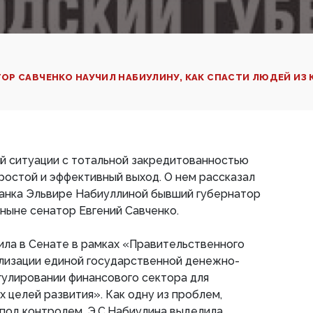
Р САВЧЕНКО НАУЧИЛ НАБИУЛИНУ, КАК СПАСТИ ЛЮДЕЙ ИЗ
й ситуации с тотальной закредитованностью
ростой и эффективный выход. О нем рассказал
анка Эльвире Набиуллиной бывший губернатор
 ныне сенатор Евгений Савченко.
ила в Сенате в рамках «Правительственного
ализации единой государственной денежно-
гулировании финансового сектора для
 целей развития». Как одну из проблем,
под контролем, Э.С.Набиулина выделила