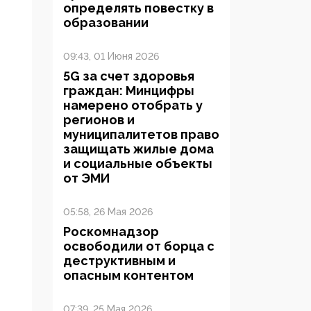
определять повестку в
образовании
09:43, 01 Июня 2026
5G за счет здоровья
граждан: Минцифры
намерено отобрать у
регионов и
муниципалитетов право
защищать жилые дома
и социальные объекты
от ЭМИ
05:58, 26 Мая 2026
Роскомнадзор
освободили от борца с
деструктивным и
опасным контентом
07:39, 25 Мая 2026