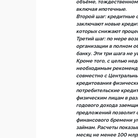
объёме, тождественном
включая ипотечные.
Второй шаг: кредитные 
заключают новые кредит
которых снижают процен
Третий шаг: по мере во
организации в полном 
банку. Эти три шага не 
Кроме того, с целью не
необходимым рекомендо
совместно с Центральны
кредитования физически
потребительские кредит
физическим лицам в ра
годового дохода заемщик
предложений позволит о
финансового бремени у
займам. Расчеты показыв
месяц не менее 100 млр