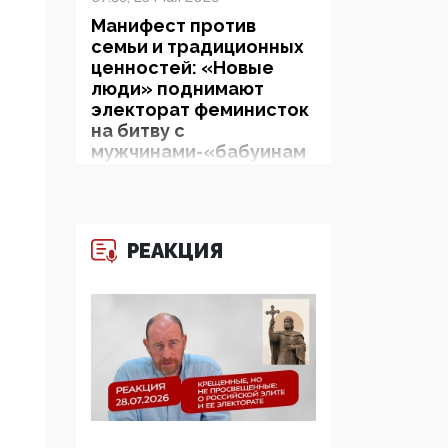
Манифест против
семьи и традиционных
ценностей: «Новые
люди» поднимают
электорат феминисток
на битву с
мужчинами-«бабуинам
и»
05:08, 15 Мая 2026
РЕАКЦИЯ
Эзотерика,
инфоцыганство и
лженаука под ширмой
защиты традиционных
ценностей: кто и с чем
выступал на форуме
«Россия 809. Традиции
будущего»
09:40, 06 Мая 2026