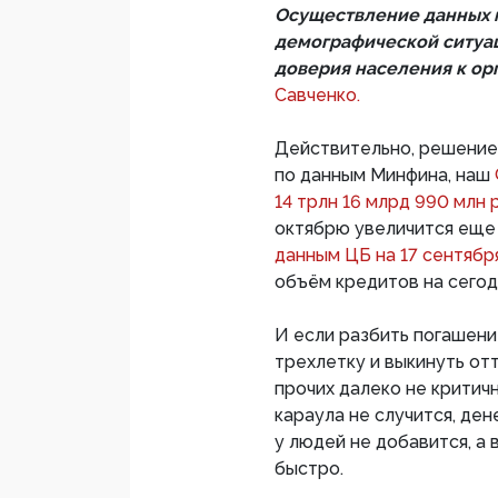
Осуществление данных м
демографической ситуац
доверия населения к орг
Савченко.
Действительно, решение
по данным Минфина, наш
14 трлн 16 млрд 990 млн 
октябрю увеличится еще
данным ЦБ на 17 сентябр
объём кредитов на сегод
И если разбить погашен
трехлетку и выкинуть от
прочих далеко не критичн
караула не случится, де
у людей не добавится, а
быстро.