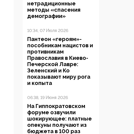
нетрадиционные
методы «спасения
демографии»
10:34, 07 Июля 2026
Пантеон «героям»-
пособникам нацистов и
противникам
Православия в Киево-
Печерской Лавре:
Зеленский и Ко
показывают миру рога
и копыта
06:38, 19 Июня 2026
На Гиппократовском
форуме озвучили
шокирующее: платные
опекуны получают из
бюджета в 100 раз