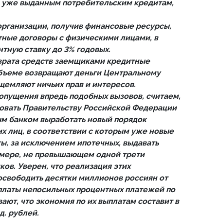
 уже выданным потребительским кредитам,
организации, получив финансовые ресурсы,
ные договоры с физическими лицами, в
тную ставку до 3% годовых.
зврата средств заемщиками кредитные
объеме возвращают деньги Центральному
ущемляют ничьих прав и интересов.
допущения впредь подобных вызовов, считаем,
вать Правительству Российской Федерации
м банком выработать новый порядок
х лиц, в соответствии с которым уже новые
ы, за исключением ипотечных, выдавать
змере, не превышающем одной трети
ов. Уверен, что реализация этих
свободить десятки миллионов россиян от
платы непосильных процентных платежей по
ают, что экономия по их выплатам составит в
д. рублей.