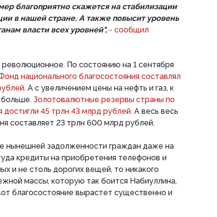
ер благоприятно скажется на стабилизации
ии в нашей стране. А также повысит уровень
анам власти всех уровней",
- сообщил
 революционное. По состоянию на 1 сентября
Фонд национального благосостояния составлял
рублей.
А с увеличением цены на нефть и газ, к
 больше.
Золотовалютные резервы страны по
я достигли 45 трлн 43 млрд рублей.
А весь весь
ня составляет 23 трлн 600 млрд рублей.
ие нынешней задолженности граждан даже на
туда кредиты на приобретения телефонов и
ых и не столь дорогих вещей, то никакого
нежной массы, которую так боится Набиуллина,
 вот благосостояние вырастет существенно и