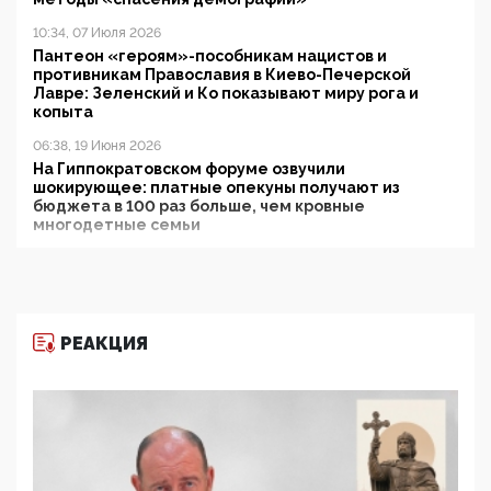
10:34, 07 Июля 2026
Пантеон «героям»-пособникам нацистов и
противникам Православия в Киево-Печерской
Лавре: Зеленский и Ко показывают миру рога и
копыта
06:38, 19 Июня 2026
На Гиппократовском форуме озвучили
шокирующее: платные опекуны получают из
бюджета в 100 раз больше, чем кровные
многодетные семьи
05:00, 13 Июня 2026
Разбор учебника Обществознания под редакцией
Медведева: суверенитет, традиционные ценности
и немного двоемыслия
РЕАКЦИЯ
11:53, 09 Июня 2026
Прокуратура наконец увидела экстремистскую
деятельность ИИТО ЮНЕСКО в России, но
цифроглобалисты продолжают определять
повестку в образовании
09:43, 01 Июня 2026
5G за счет здоровья граждан: Минцифры намерено