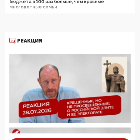
бюджета в 100 раз больше, чем кровные
многодетные семьи
05:00, 13 Июня 2026
Разбор учебника Обществознания под редакцией
Медведева: суверенитет, традиционные ценности
и немного двоемыслия
РЕАКЦИЯ
11:53, 09 Июня 2026
Прокуратура наконец увидела экстремистскую
деятельность ИИТО ЮНЕСКО в России, но
цифроглобалисты продолжают определять
повестку в образовании
09:43, 01 Июня 2026
5G за счет здоровья граждан: Минцифры намерено
отобрать у регионов и муниципалитетов право
защищать жилые дома и социальные объекты от
ЭМИ
05:58, 26 Мая 2026
Роскомнадзор освободили от борца с
деструктивным и опасным контентом
07:39, 25 Мая 2026
Манифест против семьи и традиционных