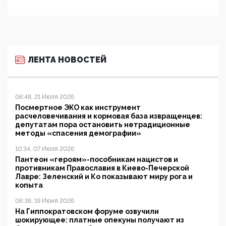
ЛЕНТА НОВОСТЕЙ
06:48, 21 Июля 2026
Посмертное ЭКО как инструмент
расчеловечивания и кормовая база извращенцев:
депутатам пора остановить нетрадиционные
методы «спасения демографии»
10:34, 07 Июля 2026
Пантеон «героям»-пособникам нацистов и
противникам Православия в Киево-Печерской
Лавре: Зеленский и Ко показывают миру рога и
копыта
06:38, 19 Июня 2026
На Гиппократовском форуме озвучили
шокирующее: платные опекуны получают из