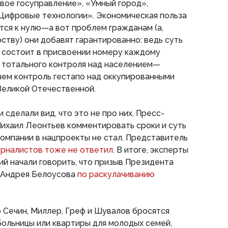
вое госуправление», «Умный город»,
Цифровые технологии». Экономическая польза
тся к нулю—а вот проблем гражданам (а,
ству) они добавят гарантированно: ведь суть
в состоит в присвоении номеру каждому
и тотального контроля над населением—
чем контроль гестапо над оккупированными
Великой Отечественной.
сделали вид, что это не про них. Пресс-
ихаил Леонтьев комментировать сроки и суть
омпании в нацпроекты не стал. Представитель
урналистов тоже не ответил.
В итоге, эксперты
й начали говорить, что призыв Президента
 Андрея Белоусова
по раскулачиванию
о Сечин, Миллер, Греф и Шувалов бросятся
 больницы или квартиры для молодых семей,