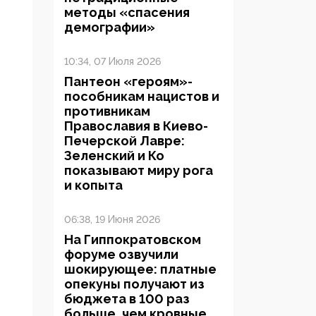
методы «спасения
демографии»
10:34, 07 Июля 2026
Пантеон «героям»-
пособникам нацистов и
противникам
Православия в Киево-
Печерской Лавре:
Зеленский и Ко
показывают миру рога
и копыта
06:38, 19 Июня 2026
На Гиппократовском
форуме озвучили
шокирующее: платные
опекуны получают из
бюджета в 100 раз
больше, чем кровные