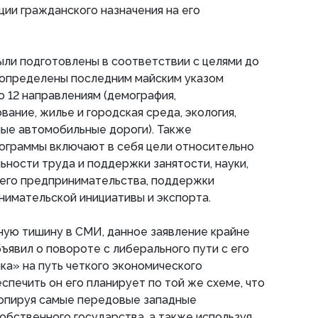
ции гражданского назначения на его
ли подготовлены в соответствии с целями до
и определены последним майским указом
о 12 направлениям (демография,
ание, жилье и городская среда, экология,
ые автомобильные дороги). Также
ограммы включают в себя цели относительно
ьности труда и поддержки занятости, науки,
него предпринимательства, поддержки
имательской инициативы и экспорта.
ную тишину в СМИ, данное заявление крайне
ъявил о повороте с либерального пути с его
а» на путь четкого экономического
спечить он его планирует по той же схеме, что
копируя самые передовые западные
обственного государства, а также используя