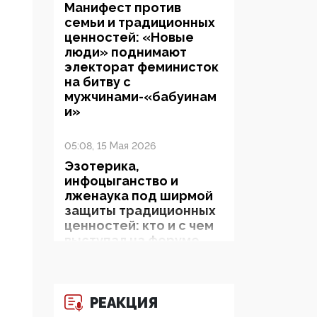
Манифест против
семьи и традиционных
ценностей: «Новые
люди» поднимают
электорат феминисток
на битву с
мужчинами-«бабуинам
и»
05:08, 15 Мая 2026
Эзотерика,
инфоцыганство и
лженаука под ширмой
защиты традиционных
ценностей: кто и с чем
выступал на форуме
«Россия 809. Традиции
будущего»
РЕАКЦИЯ
09:40, 06 Мая 2026