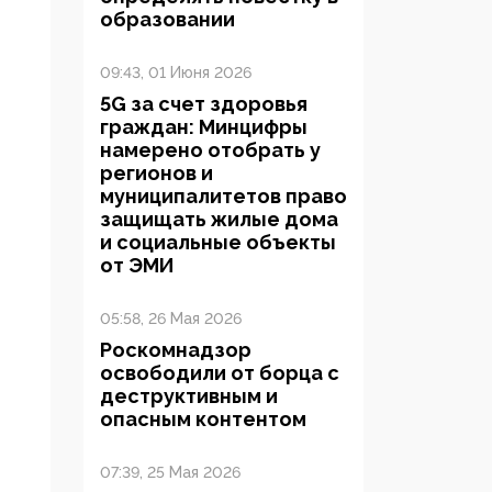
образовании
09:43, 01 Июня 2026
5G за счет здоровья
граждан: Минцифры
намерено отобрать у
регионов и
муниципалитетов право
защищать жилые дома
и социальные объекты
от ЭМИ
05:58, 26 Мая 2026
Роскомнадзор
освободили от борца с
деструктивным и
опасным контентом
07:39, 25 Мая 2026