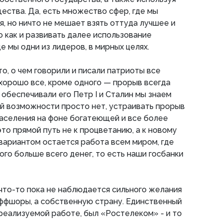
ства. Да, есть множество сфер, где мы
я, но ничто не мешает взять оттуда лучшее и
о как и развивать далее использование
е мы одни из лидеров, в мирных целях.
о, о чем говорили и писали патриоты все
 хорошо все, кроме одного — прорыв всегда
 обеспечивали его Петр I и Сталин мы знаем
ой возможности просто нет, устраивать прорыв
населения на фоне богатеющей и все более
то прямой путь не к процветанию, а к новому
 вариантом остается работа всем миром, где
ого больше всего денег, то есть наши госбанки
 что-то пока не наблюдается сильного желания
оффшоры, а собственную страну. Единственный
 реализуемой работе, был «Ростелеком» - и то