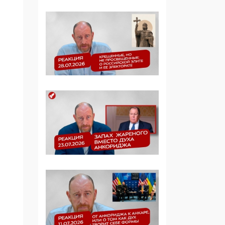
Симулякр патриотизма
и благолепия:
профилактика негатива
среди молодежи снова
отдана на откуп
«движперам»
03:35, 25 Апреля 2026
120 лет
парламентаризма: как
институт
народовластия
превратился в «чего
изволите» для
Правительства и АП
06:29, 15 Апреля 2026
Социальный фонд
России – пионер
жесткого внедрения