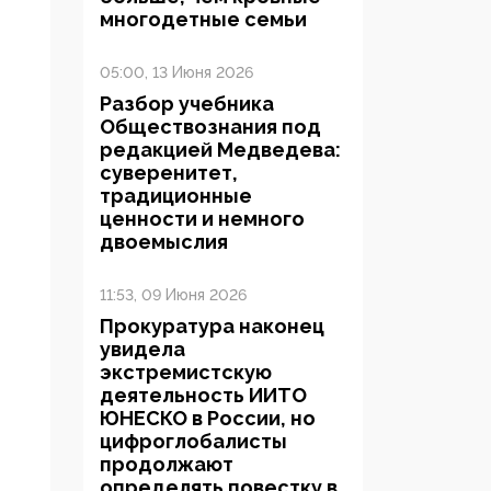
многодетные семьи
05:00, 13 Июня 2026
Разбор учебника
Обществознания под
редакцией Медведева:
суверенитет,
традиционные
ценности и немного
двоемыслия
11:53, 09 Июня 2026
Прокуратура наконец
увидела
экстремистскую
деятельность ИИТО
ЮНЕСКО в России, но
цифроглобалисты
продолжают
определять повестку в