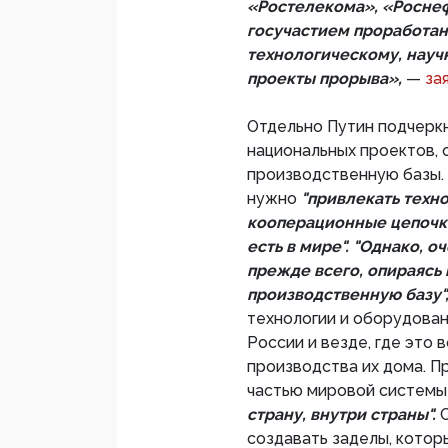
«Ростелекома», «Роснеф
госучастием проработа
технологическому, науч
проекты прорыва»,
—
за
Отдельно Путин подчеркн
национальных проектов, 
производственную базы. 
нужно
"привлекать техн
кооперационные цепочки
есть в мире". "Однако, 
прежде всего, опираясь
производственную базу"
технологии и оборудован
России и везде, где это
производства их дома. П
частью мировой системы
страну, внутри страны".
создавать заделы, кото