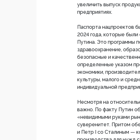
увеличить выпуск продук
предприятиях.
Паспорта нацпроектов бы
2024 года, которые был
Путина. Это программы п
здравоохранение, образов
безопасные и качественн
определенные указом пр
экономики, производител
культуры, малого и сред
индивидуальной предприн
Несмотря на относитель
важно. По факту Путин об
«невидимыми руками рынк
суверенитет. Притом обе
и Петр I со Сталиным — 
производства для нужд с