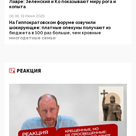
Лавре: Зеленский и Ко показывают миру рога и
копыта
06:38, 19 Июня 2026
На Гиппократовском форуме озвучили
шокирующее: платные опекуны получают из
бюджета в 100 раз больше, чем кровные
многодетные семьи
05:00, 13 Июня 2026
Разбор учебника Обществознания под редакцией
Медведева: суверенитет, традиционные ценности
и немного двоемыслия
РЕАКЦИЯ
11:53, 09 Июня 2026
Прокуратура наконец увидела экстремистскую
деятельность ИИТО ЮНЕСКО в России, но
цифроглобалисты продолжают определять
повестку в образовании
09:43, 01 Июня 2026
5G за счет здоровья граждан: Минцифры намерено
отобрать у регионов и муниципалитетов право
защищать жилые дома и социальные объекты от
ЭМИ