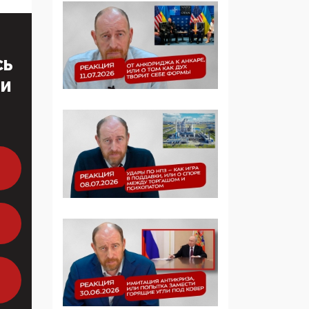
Манифест против
семьи и традиционных
ценностей: «Новые
люди» поднимают
СЬ
электорат феминисток
на битву с
ТИ
мужчинами-«бабуинам
и»
05:08, 15 Мая 2026
Эзотерика,
инфоцыганство и
лженаука под ширмой
защиты традиционных
ценностей: кто и с чем
выступал на форуме
«Россия 809. Традиции
будущего»
09:40, 06 Мая 2026