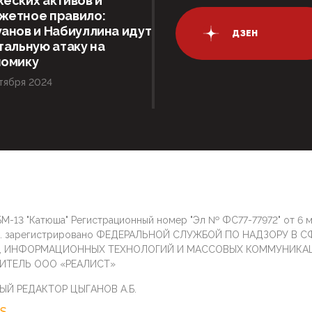
еских активов и
жетное правило:
анов и Набиуллина идут
ДЗЕН
тальную атаку на
номику
тября 2024
М-13 "Катюша" Регистрационный номер "Эл № ФС77-77972" от 6 
г. зарегистрировано ФЕДЕРАЛЬНОЙ СЛУЖБОЙ ПО НАДЗОРУ В С
И, ИНФОРМАЦИОННЫХ ТЕХНОЛОГИЙ И МАССОВЫХ КОММУНИКА
ИТЕЛЬ ООО «РЕАЛИСТ»
ЫЙ РЕДАКТОР ЦЫГАНОВ А.Б.
S