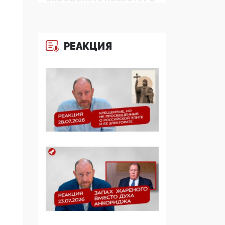
образовании
09:43, 01 Июня 2026
РЕАКЦИЯ
5G за счет здоровья
граждан: Минцифры
намерено отобрать у
регионов и
муниципалитетов право
защищать жилые дома
и социальные объекты
от ЭМИ
05:58, 26 Мая 2026
Роскомнадзор
освободили от борца с
деструктивным и
опасным контентом
07:39, 25 Мая 2026