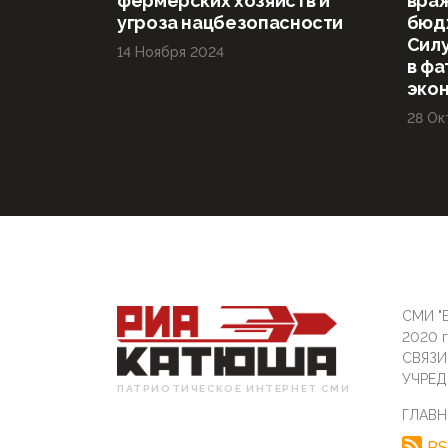
фермерских хозяйств и
враж
угроза нацбезопасности
бюд
Силу
14 Ноября 2024
в фа
эко
28 Ок
СМИ "Б
2020 
СВЯЗ
УЧРЕД
ПАТРИОТИЧЕСКОЕ ИНТЕРНЕТ СМИ
ГЛАВН
RS