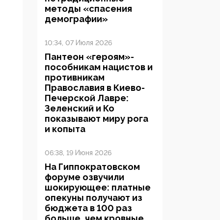
методы «спасения
демографии»
10:34, 07 Июля 2026
Пантеон «героям»-
пособникам нацистов и
противникам
Православия в Киево-
Печерской Лавре:
Зеленский и Ко
показывают миру рога
и копыта
06:38, 19 Июня 2026
На Гиппократовском
форуме озвучили
шокирующее: платные
опекуны получают из
бюджета в 100 раз
больше, чем кровные