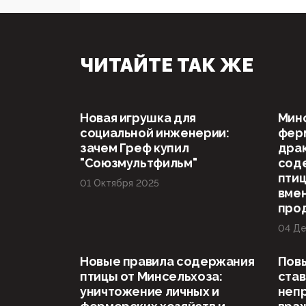
ЧИТАЙТЕ ТАК ЖЕ
Новая игрушка для
Мин
социальной инженерии:
ферм
зачем Греф купил
драк
"Союзмультфильм"
сод
птиц
01 Октября 2025
вме
про
04 Де
Новые правила содержания
Пов
птицы от Минсельхоза:
став
уничтожение личных и
неп