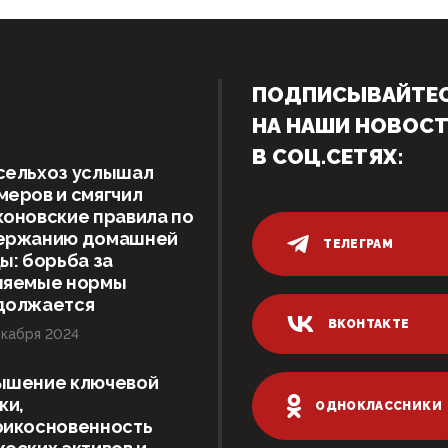
ПОДПИСЫВАЙТЕ
НА НАШИ НОВОС
В СОЦ.СЕТЯХ:
сельхоз услышал
еров и смягчил
оновские правила по
ержанию домашней
ТЕЛЕГРАМ
ы: борьба за
няемые нормы
должается
ВКОНТАКТЕ
кабря 2024
ышение ключевой
ки,
ОДНОКЛАССНИКИ
рикосновенность