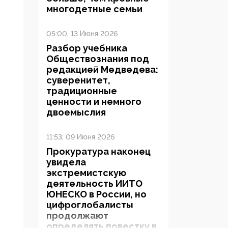
многодетные семьи
05:00, 13 Июня 2026
Разбор учебника
Обществознания под
редакцией Медведева:
суверенитет,
традиционные
ценности и немного
двоемыслия
11:53, 09 Июня 2026
Прокуратура наконец
увидела
экстремистскую
деятельность ИИТО
ЮНЕСКО в России, но
цифроглобалисты
продолжают
определять повестку в