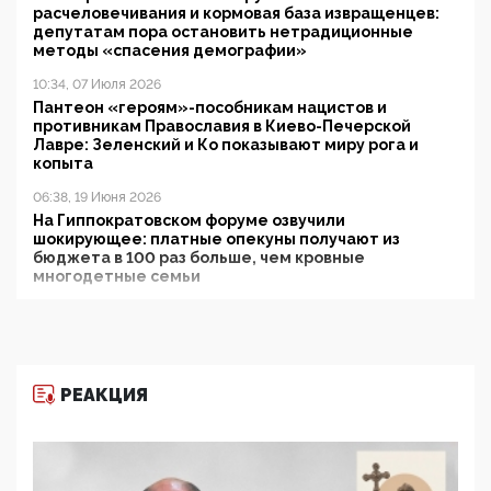
расчеловечивания и кормовая база извращенцев:
депутатам пора остановить нетрадиционные
методы «спасения демографии»
10:34, 07 Июля 2026
Пантеон «героям»-пособникам нацистов и
противникам Православия в Киево-Печерской
Лавре: Зеленский и Ко показывают миру рога и
копыта
06:38, 19 Июня 2026
На Гиппократовском форуме озвучили
шокирующее: платные опекуны получают из
бюджета в 100 раз больше, чем кровные
многодетные семьи
05:00, 13 Июня 2026
Разбор учебника Обществознания под редакцией
Медведева: суверенитет, традиционные ценности
и немного двоемыслия
РЕАКЦИЯ
11:53, 09 Июня 2026
Прокуратура наконец увидела экстремистскую
деятельность ИИТО ЮНЕСКО в России, но
цифроглобалисты продолжают определять
повестку в образовании