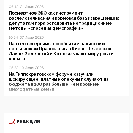
06:48, 21 Июля 2026
Посмертное ЭКО как инструмент
расчеловечивания и кормовая база извращенцев:
депутатам пора остановить нетрадиционные
методы «спасения демографии»
10:34, 07 Июля 2026
Пантеон «героям»-пособникам нацистов и
противникам Православия в Киево-Печерской
Лавре: Зеленский и Ко показывают миру рога и
копыта
06:38, 19 Июня 2026
На Гиппократовском форуме озвучили
шокирующее: платные опекуны получают из
бюджета в 100 раз больше, чем кровные
многодетные семьи
05:00, 13 Июня 2026
Разбор учебника Обществознания под редакцией
Медведева: суверенитет, традиционные ценности
и немного двоемыслия
РЕАКЦИЯ
11:53, 09 Июня 2026
Прокуратура наконец увидела экстремистскую