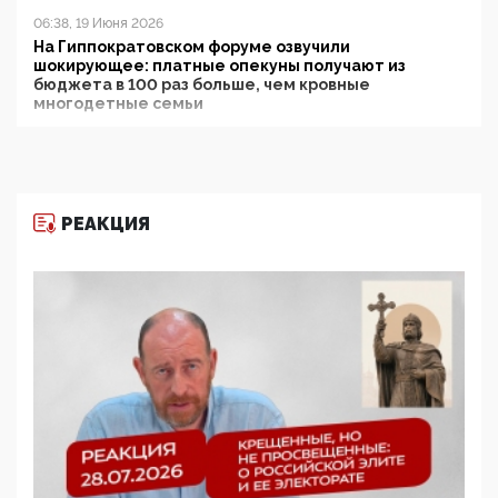
06:38, 19 Июня 2026
На Гиппократовском форуме озвучили
шокирующее: платные опекуны получают из
бюджета в 100 раз больше, чем кровные
многодетные семьи
05:00, 13 Июня 2026
Разбор учебника Обществознания под редакцией
Медведева: суверенитет, традиционные ценности
и немного двоемыслия
РЕАКЦИЯ
11:53, 09 Июня 2026
Прокуратура наконец увидела экстремистскую
деятельность ИИТО ЮНЕСКО в России, но
цифроглобалисты продолжают определять
повестку в образовании
09:43, 01 Июня 2026
5G за счет здоровья граждан: Минцифры намерено
отобрать у регионов и муниципалитетов право
защищать жилые дома и социальные объекты от
ЭМИ
05:58, 26 Мая 2026
Роскомнадзор освободили от борца с