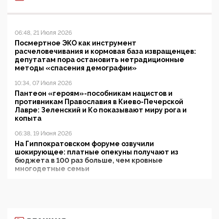
06:48, 21 Июля 2026
Посмертное ЭКО как инструмент
расчеловечивания и кормовая база извращенцев:
депутатам пора остановить нетрадиционные
методы «спасения демографии»
10:34, 07 Июля 2026
Пантеон «героям»-пособникам нацистов и
противникам Православия в Киево-Печерской
Лавре: Зеленский и Ко показывают миру рога и
копыта
06:38, 19 Июня 2026
На Гиппократовском форуме озвучили
шокирующее: платные опекуны получают из
бюджета в 100 раз больше, чем кровные
многодетные семьи
05:00, 13 Июня 2026
Разбор учебника Обществознания под редакцией
Медведева: суверенитет, традиционные ценности
и немного двоемыслия