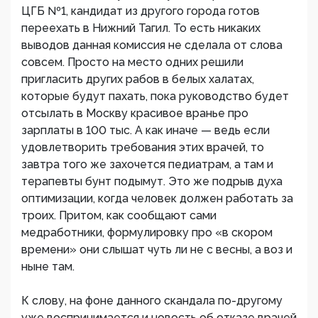
ЦГБ №1, кандидат из другого города готов
переехать в Нижний Тагил. То есть никаких
выводов данная комиссия не сделала от слова
совсем. Просто на место одних решили
пригласить других рабов в белых халатах,
которые будут пахать, пока руководство будет
отсылать в Москву красивое вранье про
зарплаты в 100 тыс. А как иначе — ведь если
удовлетворить требования этих врачей, то
завтра того же захочется педиатрам, а там и
терапевты бунт подымут. Это же подрыв духа
оптимизации, когда человек должен работать за
троих. Притом, как сообщают сами
медработники, формулировку про «в скором
времени» они слышат чуть ли не с весны, а воз и
ныне там.
К слову, на фоне данного скандала по-другому
уже воспринимается и новость об отказе врачей