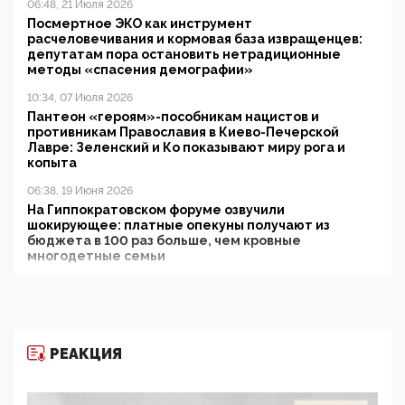
06:48, 21 Июля 2026
Посмертное ЭКО как инструмент
расчеловечивания и кормовая база извращенцев:
депутатам пора остановить нетрадиционные
методы «спасения демографии»
10:34, 07 Июля 2026
Пантеон «героям»-пособникам нацистов и
противникам Православия в Киево-Печерской
Лавре: Зеленский и Ко показывают миру рога и
копыта
06:38, 19 Июня 2026
На Гиппократовском форуме озвучили
шокирующее: платные опекуны получают из
бюджета в 100 раз больше, чем кровные
многодетные семьи
05:00, 13 Июня 2026
Разбор учебника Обществознания под редакцией
Медведева: суверенитет, традиционные ценности
и немного двоемыслия
РЕАКЦИЯ
11:53, 09 Июня 2026
Прокуратура наконец увидела экстремистскую
деятельность ИИТО ЮНЕСКО в России, но