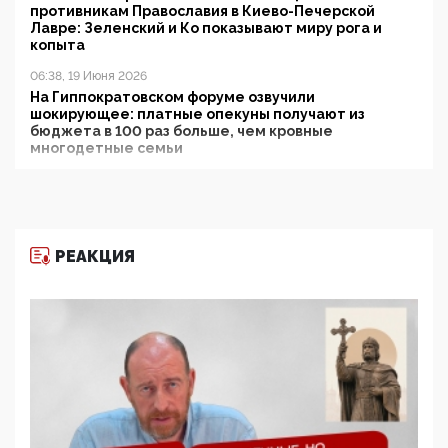
противникам Православия в Киево-Печерской
Лавре: Зеленский и Ко показывают миру рога и
копыта
06:38, 19 Июня 2026
На Гиппократовском форуме озвучили
шокирующее: платные опекуны получают из
бюджета в 100 раз больше, чем кровные
многодетные семьи
05:00, 13 Июня 2026
Разбор учебника Обществознания под редакцией
Медведева: суверенитет, традиционные ценности
и немного двоемыслия
РЕАКЦИЯ
11:53, 09 Июня 2026
Прокуратура наконец увидела экстремистскую
деятельность ИИТО ЮНЕСКО в России, но
цифроглобалисты продолжают определять
повестку в образовании
09:43, 01 Июня 2026
5G за счет здоровья граждан: Минцифры намерено
отобрать у регионов и муниципалитетов право
защищать жилые дома и социальные объекты от
ЭМИ