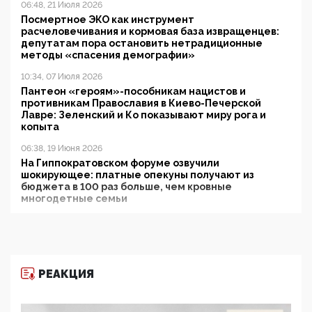
06:48, 21 Июля 2026
Посмертное ЭКО как инструмент
расчеловечивания и кормовая база извращенцев:
депутатам пора остановить нетрадиционные
методы «спасения демографии»
10:34, 07 Июля 2026
Пантеон «героям»-пособникам нацистов и
противникам Православия в Киево-Печерской
Лавре: Зеленский и Ко показывают миру рога и
копыта
06:38, 19 Июня 2026
На Гиппократовском форуме озвучили
шокирующее: платные опекуны получают из
бюджета в 100 раз больше, чем кровные
многодетные семьи
05:00, 13 Июня 2026
Разбор учебника Обществознания под редакцией
Медведева: суверенитет, традиционные ценности
и немного двоемыслия
РЕАКЦИЯ
11:53, 09 Июня 2026
Прокуратура наконец увидела экстремистскую
деятельность ИИТО ЮНЕСКО в России, но