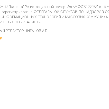
М-13 "Катюша" Регистрационный номер "Эл № ФС77-77972" от 6 
г. зарегистрировано ФЕДЕРАЛЬНОЙ СЛУЖБОЙ ПО НАДЗОРУ В С
И, ИНФОРМАЦИОННЫХ ТЕХНОЛОГИЙ И МАССОВЫХ КОММУНИКА
ИТЕЛЬ ООО «РЕАЛИСТ»
ЫЙ РЕДАКТОР ЦЫГАНОВ А.Б.
S