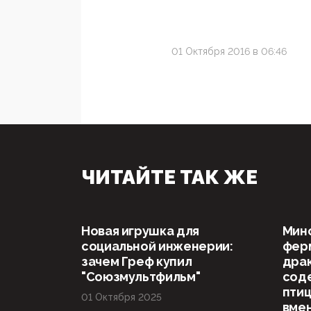
01 Октября 2016 в 06:46
ЧИТАЙТЕ ТАК ЖЕ
Новая игрушка для
Мин
социальной инженерии:
ферм
зачем Греф купил
драк
"Союзмультфильм"
сод
птиц
01 Октября 2025
вме