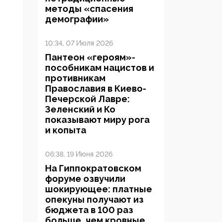
методы «спасения
демографии»
10:34, 07 Июля 2026
Пантеон «героям»-
пособникам нацистов и
противникам
Православия в Киево-
Печерской Лавре:
Зеленский и Ко
показывают миру рога
и копыта
06:38, 19 Июня 2026
На Гиппократовском
форуме озвучили
шокирующее: платные
опекуны получают из
бюджета в 100 раз
больше, чем кровные