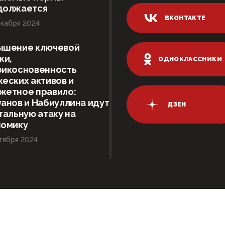
должается
ВКОНТАКТЕ
кабря 2024
ышение ключевой
ки,
ОДНОКЛАССНИКИ
рикосновенность
еских активов и
жетное правило:
анов и Набиуллина идут
ДЗЕН
тальную атаку на
номику
тября 2024