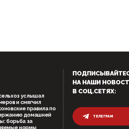
ПОДПИСЫВАЙТЕ
НА НАШИ НОВОС
В СОЦ.СЕТЯХ:
сельхоз услышал
еров и смягчил
оновские правила по
ержанию домашней
ТЕЛЕГРАМ
ы: борьба за
няемые нормы