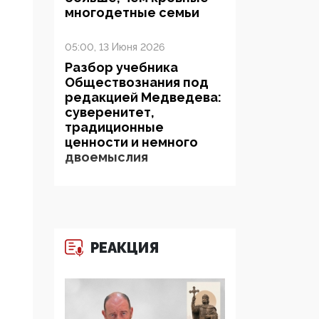
многодетные семьи
05:00, 13 Июня 2026
Разбор учебника
Обществознания под
редакцией Медведева:
суверенитет,
традиционные
ценности и немного
двоемыслия
11:53, 09 Июня 2026
Прокуратура наконец
увидела
экстремистскую
РЕАКЦИЯ
деятельность ИИТО
ЮНЕСКО в России, но
цифроглобалисты
продолжают
определять повестку в