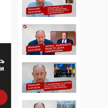
образовании
09:43, 01 Июня 2026
5G за счет здоровья
граждан: Минцифры
намерено отобрать у
регионов и
муниципалитетов право
защищать жилые дома
и социальные объекты
от ЭМИ
СЬ
ТИ
05:58, 26 Мая 2026
Роскомнадзор
освободили от борца с
деструктивным и
опасным контентом
07:39, 25 Мая 2026