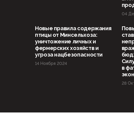
про
04 Де
Новые правила содержания
Пов
птицы от Минсельхоза:
став
уничтожение личных и
неп
фермерских хозяйств и
враж
угроза нацбезопасности
бюд
Силу
14 Ноября 2024
в фа
эко
28 Ок