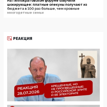
На Гиппократовском форуме озвучили
шокирующее: платные опекуны получают из
бюджета в 100 раз больше, чем кровные
многодетные семьи
05:00, 13 Июня 2026
Разбор учебника Обществознания под редакцией
Медведева: суверенитет, традиционные ценности
и немного двоемыслия
РЕАКЦИЯ
11:53, 09 Июня 2026
Прокуратура наконец увидела экстремистскую
деятельность ИИТО ЮНЕСКО в России, но
цифроглобалисты продолжают определять
повестку в образовании
09:43, 01 Июня 2026
5G за счет здоровья граждан: Минцифры намерено
отобрать у регионов и муниципалитетов право
защищать жилые дома и социальные объекты от
ЭМИ
05:58, 26 Мая 2026
Роскомнадзор освободили от борца с
деструктивным и опасным контентом
07:39, 25 Мая 2026