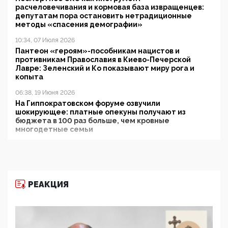
расчеловечивания и кормовая база извращенцев:
депутатам пора остановить нетрадиционные
методы «спасения демографии»
10:34, 07 Июля 2026
Пантеон «героям»-пособникам нацистов и
противникам Православия в Киево-Печерской
Лавре: Зеленский и Ко показывают миру рога и
копыта
06:38, 19 Июня 2026
На Гиппократовском форуме озвучили
шокирующее: платные опекуны получают из
бюджета в 100 раз больше, чем кровные
многодетные семьи
05:00, 13 Июня 2026
Разбор учебника Обществознания под редакцией
Медведева: суверенитет, традиционные ценности
и немного двоемыслия
РЕАКЦИЯ
11:53, 09 Июня 2026
Прокуратура наконец увидела экстремистскую
деятельность ИИТО ЮНЕСКО в России, но
цифроглобалисты продолжают определять
повестку в образовании