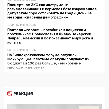
Посмертное ЭКО как инструмент
расчеловечивания и кормовая база извращенцев:
депутатам пора остановить нетрадиционные
методы «спасения демографии»
10:34, 07 Июля 2026
Пантеон «героям»-пособникам нацистов и
противникам Православия в Киево-Печерской
Лавре: Зеленский и Ко показывают миру рога и
копыта
06:38, 19 Июня 2026
На Гиппократовском форуме озвучили
шокирующее: платные опекуны получают из
бюджета в 100 раз больше, чем кровные
многодетные семьи
05:00, 13 Июня 2026
Разбор учебника Обществознания под редакцией
Медведева: суверенитет, традиционные ценности
и немного двоемыслия
РЕАКЦИЯ
11:53, 09 Июня 2026
Прокуратура наконец увидела экстремистскую
деятельность ИИТО ЮНЕСКО в России, но