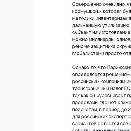
Совершенно очевидно, ч
кормушкой», которая буд
методики инвентаризации
дальнейшую утилизацию. 
субъект на изготовление
можно миллиарды, однов
реноме защитника окруж
глобалистами просто отд
Однако то, что Парижски
определяется решениями 
российским компаниям-эк
трансграничный налог ЕС
так как он «уравнивает 
пределами, где нет клим
подсчетам, в период до 
для российских экспортер
вариантов остается совс
собственные климатичес