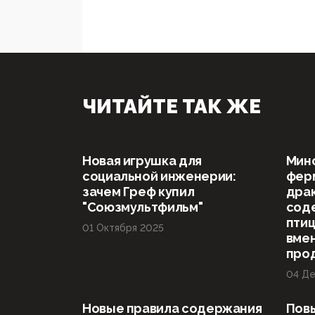
ЧИТАЙТЕ ТАК ЖЕ
Новая игрушка для
Мин
социальной инженерии:
ферм
зачем Греф купил
драк
"Союзмультфильм"
сод
птиц
01 Октября 2025
вме
про
04 Де
Новые правила содержания
Пов