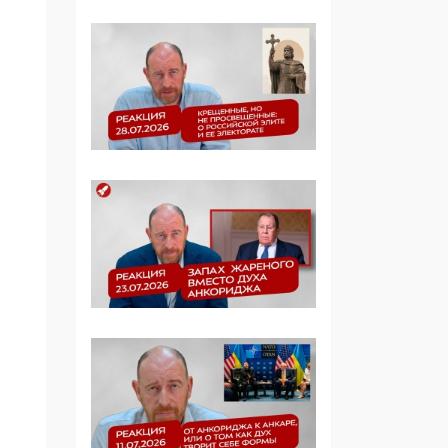
Манифест против
семьи и традиционных
ценностей: «Новые
люди» поднимают
электорат феминисток
на битву с
мужчинами-«бабуинам
и»
05:08, 15 Мая 2026
Эзотерика,
инфоцыганство и
лженаука под ширмой
защиты традиционных
ценностей: кто и с чем
выступал на форуме
«Россия 809. Традиции
будущего»
09:40, 06 Мая 2026