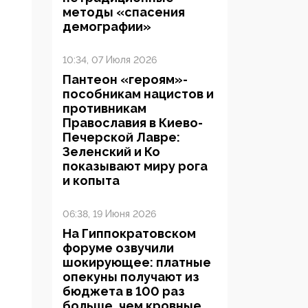
методы «спасения
демографии»
10:34, 07 Июля 2026
Пантеон «героям»-
пособникам нацистов и
противникам
Православия в Киево-
Печерской Лавре:
Зеленский и Ко
показывают миру рога
и копыта
06:38, 19 Июня 2026
На Гиппократовском
форуме озвучили
шокирующее: платные
опекуны получают из
бюджета в 100 раз
больше, чем кровные