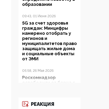
образовании
09:43, 01 Июня 2026
5G за счет здоровья
граждан: Минцифры
намерено отобрать у
регионов и
муниципалитетов право
защищать жилые дома
и социальные объекты
от ЭМИ
05:58, 26 Мая 2026
Роскомнадзор
освободили от борца с
деструктивным и
опасным контентом
РЕАКЦИЯ
07:39, 25 Мая 2026