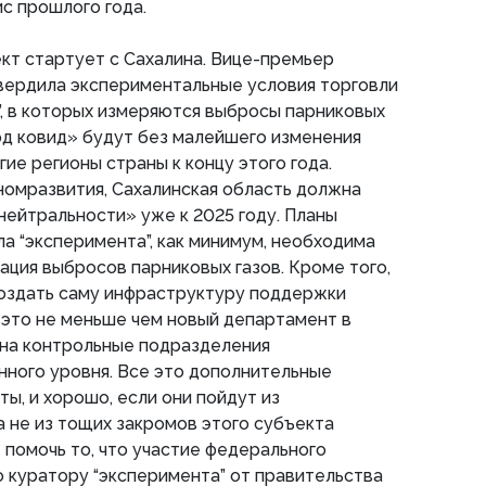
ис прошлого года.
кт стартует с Сахалина. Вице-премьер
вердила экспериментальные условия торговли
, в которых измеряются выбросы парниковых
под ковид» будут без малейшего изменения
ие регионы страны к концу этого года.
номразвития, Сахалинская область должна
нейтральности» уже к 2025 году. Планы
ла “эксперимента”, как минимум, необходима
ация выбросов парниковых газов. Кроме того,
создать саму инфраструктуру поддержки
 это не меньше чем новый департамент в
 на контрольные подразделения
нного уровня. Все это дополнительные
ы, и хорошо, если они пойдут из
 не из тощих закромов этого субъекта
помочь то, что участие федерального
 куратору “эксперимента” от правительства