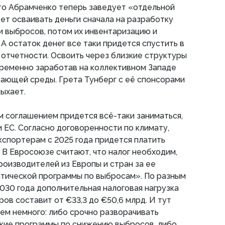
то Абрамченко теперь заведует «отдельной
ет осваивать деньги сначала на разработку
 выбросов, потом их инвентаризацию и
А остаток денег все таки придется спустить в
 отчетности. Освоить через близкие структуры
ременно заработав на коллективном Западе
ающей среды. Грета Тунберг с её спонсорами
ыхает.
м соглашением придется всё-таки заниматься,
ЕС. Согласно договоренности по климату,
спортерам с 2025 года придется платить
. В Евросоюзе считают, что налог необходим,
производителей из Европы и стран за ее
атической программы по выбросам». По разным
2030 года дополнительная налоговая нагрузка
ов составит от €33,3 до €50,6 млрд. И тут
ем немного: либо срочно разворачивать
кие программы по снижению выбросов, либо