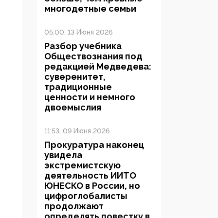
многодетные семьи
05:00, 13 Июня 2026
Разбор учебника
Обществознания под
редакцией Медведева:
суверенитет,
традиционные
ценности и немного
двоемыслия
11:53, 09 Июня 2026
Прокуратура наконец
увидела
экстремистскую
деятельность ИИТО
ЮНЕСКО в России, но
цифроглобалисты
продолжают
определять повестку в