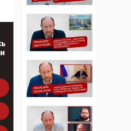
Симулякр патриотизма
и благолепия:
профилактика негатива
среди молодежи снова
отдана на откуп
«движперам»
СЬ
03:35, 25 Апреля 2026
ТИ
120 лет
парламентаризма: как
институт
народовластия
превратился в «чего
изволите» для
Правительства и АП
06:29, 15 Апреля 2026
Социальный фонд
России – пионер
жесткого внедрения