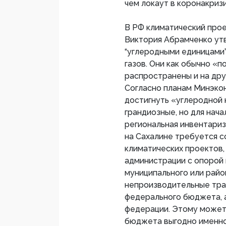
чем локаут в коронакриз
В РФ климатический прое
Виктория Абрамченко ут
“углеродными единицами”
газов. Они как обычно «
распространены и на друг
Согласно планам Минэко
достигнуть «углеродной 
грандиозные, но для нача
региональная инвентариз
на Сахалине требуется 
климатических проектов,
администрации с опорой
муниципального или райо
непроизводительные трат
федерального бюджета, а
федерации. Этому может 
бюджета выгодно именно