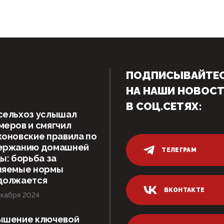
ПОДПИСЫВАЙТЕ
НА НАШИ НОВОС
В СОЦ.СЕТЯХ:
сельхоз услышал
еров и смягчил
оновские правила по
ержанию домашней
ТЕЛЕГРАМ
ы: борьба за
няемые нормы
должается
ВКОНТАКТЕ
кабря 2024
ышение ключевой