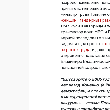
назрело повышение пенс
принять на нынешней весе
министр труда Топилин 
женщин «гендерным рав
всея Руси и автор идеи 
транслятор воли МВФ и В
верной последовательни
видом вещал про то,
как
на рынке труда,
и даже п
откровенно подставил с
Владимира Владимирович
пенсионный возраст «пок
“Вы говорите о 2005 год
лет назад. Конечно, (в 
демографии, и с точки 
в международной конъюн
вакууме», — сказал Песк
участия в проработке в