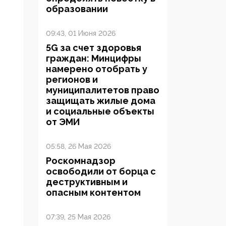
образовании
09:43, 01 Июня 2026
5G за счет здоровья
граждан: Минцифры
намерено отобрать у
регионов и
муниципалитетов право
защищать жилые дома
и социальные объекты
от ЭМИ
05:58, 26 Мая 2026
Роскомнадзор
освободили от борца с
деструктивным и
опасным контентом
07:39, 25 Мая 2026