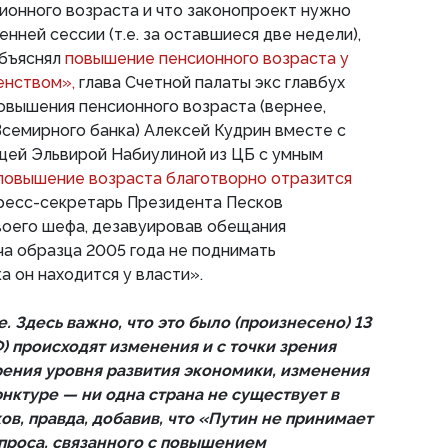
ионного возраста и что законопроект нужно
нней сессии (т.е. за оставшиеся две недели),
объяснял
повышение пенсионного возраста у
енством»,
глава Счетной палаты экс главбух
повышения пенсионного возраста (вернее,
семирного банка) Алексей Кудрин вместе с
цей Эльвирой Набиулиной из ЦБ с умным
 повышение возраста благотворно отразится
ресс-секретарь Президента Песков
воего шефа, дезавуировав обещания
а образца 2005 года не поднимать
а он находится у власти».
е. Здесь важно, что это было (произнесено) 13
РФ) происходят изменения и с точки зрения
зрения уровня развития экономики, изменения
ктуре — ни одна страна не существует в
ов, правда, добавив, что «Путин не принимает
опроса, связанного с повышением