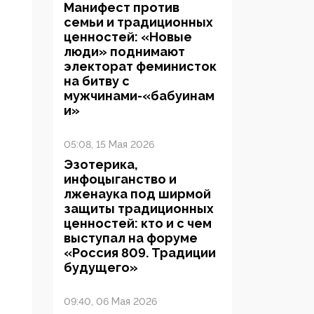
Манифест против
семьи и традиционных
ценностей: «Новые
люди» поднимают
электорат феминисток
на битву с
мужчинами-«бабуинам
и»
05:08, 15 Мая 2026
Эзотерика,
инфоцыганство и
лженаука под ширмой
защиты традиционных
ценностей: кто и с чем
выступал на форуме
«Россия 809. Традиции
будущего»
09:40, 06 Мая 2026