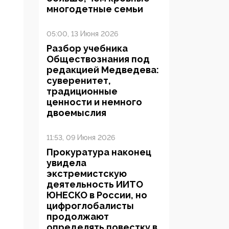
многодетные семьи
05:00, 13 Июня 2026
Разбор учебника
Обществознания под
редакцией Медведева:
суверенитет,
традиционные
ценности и немного
двоемыслия
11:53, 09 Июня 2026
Прокуратура наконец
увидела
экстремистскую
деятельность ИИТО
ЮНЕСКО в России, но
цифроглобалисты
продолжают
определять повестку в