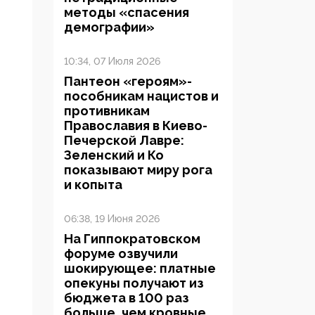
методы «спасения
демографии»
10:34, 07 Июля 2026
Пантеон «героям»-
пособникам нацистов и
противникам
Православия в Киево-
Печерской Лавре:
Зеленский и Ко
показывают миру рога
и копыта
06:38, 19 Июня 2026
На Гиппократовском
форуме озвучили
шокирующее: платные
опекуны получают из
бюджета в 100 раз
больше, чем кровные