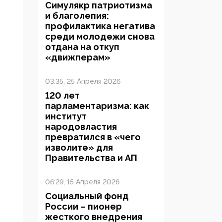
Симулякр патриотизма
и благолепия:
профилактика негатива
среди молодежи снова
отдана на откуп
«движперам»
03:35, 25 Апреля 2026
120 лет
парламентаризма: как
институт
народовластия
превратился в «чего
изволите» для
Правительства и АП
06:29, 15 Апреля 2026
Социальный фонд
России – пионер
жесткого внедрения