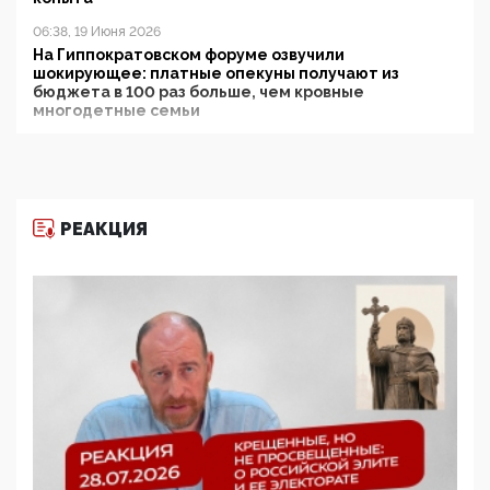
06:38, 19 Июня 2026
На Гиппократовском форуме озвучили
шокирующее: платные опекуны получают из
бюджета в 100 раз больше, чем кровные
многодетные семьи
05:00, 13 Июня 2026
Разбор учебника Обществознания под редакцией
Медведева: суверенитет, традиционные ценности
и немного двоемыслия
РЕАКЦИЯ
11:53, 09 Июня 2026
Прокуратура наконец увидела экстремистскую
деятельность ИИТО ЮНЕСКО в России, но
цифроглобалисты продолжают определять
повестку в образовании
09:43, 01 Июня 2026
5G за счет здоровья граждан: Минцифры намерено
отобрать у регионов и муниципалитетов право
защищать жилые дома и социальные объекты от
ЭМИ
05:58, 26 Мая 2026
Роскомнадзор освободили от борца с