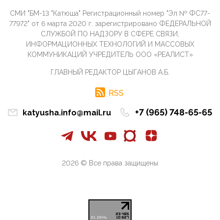
07:11, 10 Апреля 2026
СМИ "БМ-13 "Катюша" Регистрационный номер "Эл № ФС77-
Те, кто стоят за массовым завозом в Россию
77972" от 6 марта 2020 г. зарегистрировано ФЕДЕРАЛЬНОЙ
инокультурных мигрантов, в общем-то понимают,
СЛУЖБОЙ ПО НАДЗОРУ В СФЕРЕ СВЯЗИ,
что делают ...
ИНФОРМАЦИОННЫХ ТЕХНОЛОГИЙ И МАССОВЫХ
КОММУНИКАЦИЙ УЧРЕДИТЕЛЬ ООО «РЕАЛИСТ»
09:34, 09 Апреля 2026
Благодаря знакомым, стали известны подробности
ГЛАВНЫЙ РЕДАКТОР ЦЫГАНОВ А.Б.
истории с белгородскими "Орланами",которые
сбили свыш...
RSS
09:01, 09 Апреля 2026
Снова о главном на фронте. Противник вновь
+7 (965) 748-65-65
katyusha.info@mail.ru
захватил "малое небо" на украинском ТВД.
Противник расшир...
08:05, 09 Апреля 2026
В Национальной системе платежных карт (НСПК)
заботливо уточниили, что ИНН при переводах по
2026 © Все права защищены
СБП не ну...
06:01, 09 Апреля 2026
А пока армия нашей многонациональной страны
продолжает сражаться с Украиной, где людей
убивают за ру...