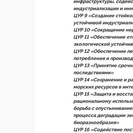
инфраструктуры, содейс
индустриализации и ин
ЦУР 9 «Создание стойко
устойчивой индустриал
ЦУР 10 «Сокращение нер
ЦУР 11 «Обеспечение от
экологической устойчив
ЦУР 12 «Обеспечение п
потребления и производ
ЦУР 13 «Принятие срочн
последствиями»
ЦУР 14 «Сохранение и р
морских ресурсов в инт
ЦУР 15 «Защита и восст
рациональному использ
борьба с опустынивание
процесса деградации зе
биоразнообразия»
ЦУР 16 «Содействие по