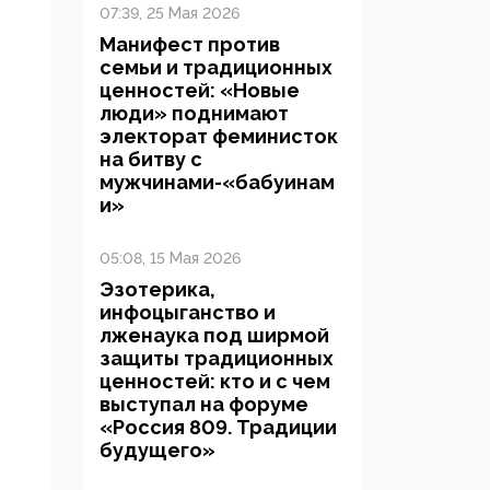
07:39, 25 Мая 2026
Манифест против
семьи и традиционных
ценностей: «Новые
люди» поднимают
электорат феминисток
на битву с
мужчинами-«бабуинам
и»
05:08, 15 Мая 2026
Эзотерика,
инфоцыганство и
лженаука под ширмой
защиты традиционных
ценностей: кто и с чем
выступал на форуме
«Россия 809. Традиции
будущего»