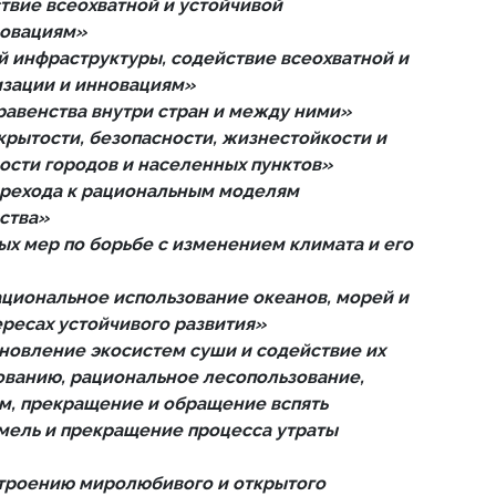
твие всеохватной и устойчивой
новациям»
й инфраструктуры, содействие всеохватной и
изации и инновациям»
авенства внутри стран и между ними»
крытости, безопасности, жизнестойкости и
ости городов и населенных пунктов»
ерехода к рациональным моделям
ства»
ых мер по борьбе с изменением климата и его
ациональное использование океанов, морей и
ересах устойчивого развития»
ановление экосистем суши и содействие их
ованию, рациональное лесопользование,
м, прекращение и обращение вспять
мель и прекращение процесса утраты
строению миролюбивого и открытого