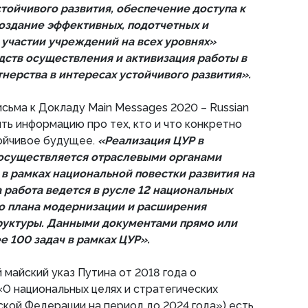
тойчивого развития, обеспечение доступа к
создание эффективных, подотчетных и
участии учреждений на всех уровнях»
дств осуществления и активизация работы в
нерства в интересах устойчивого развития».
сьма к Докладу Main Messages 2020 – Russian
ть информацию про тех, кто и что конкретно
тойчивое будущее.
«Реализация ЦУР в
осуществляется отраслевыми органами
 в рамках национальной повестки развития на
а работа ведется в русле 12 национальных
о плана модернизации и расширения
руктуры. Данными документами прямо или
 100 задач в рамках ЦУР».
 майский указ Путина от 2018 года о
«О национальных целях и стратегических
ской Федерации на период до 2024 года») есть