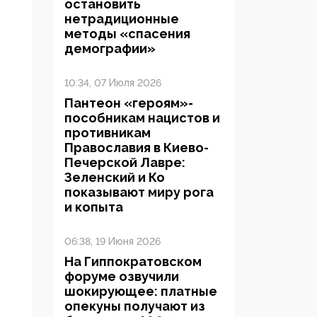
остановить
нетрадиционные
методы «спасения
демографии»
10:34, 07 Июля 2026
Пантеон «героям»-
пособникам нацистов и
противникам
Православия в Киево-
Печерской Лавре:
Зеленский и Ко
показывают миру рога
и копыта
06:38, 19 Июня 2026
На Гиппократовском
форуме озвучили
шокирующее: платные
опекуны получают из