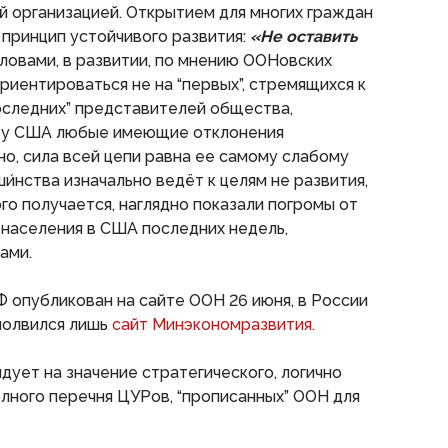
 организацией. Открытием для многих граждан
 принцип устойчивого развития:
«Не оставить
ловами, в развитии, по мнению ООНовских
риентироваться не на “первых”, стремящихся к
оследних” представителей общества,
ру США любые имеющие отклонения
но, сила всей цепи равна ее самому слабому
и́нства изначально ведёт к целям не развития,
ого получается, наглядно показали погромы от
населения в США последних недель,
ами.
 опубликован на сайте ООН 26 июня, в России
молвился лишь
сайт Минэкономразвития.
дует на значение стратегического, логично
олного перечня ЦУРов, “прописанных” ООН для