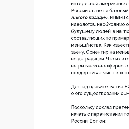
интересной американской
России станет и базовый
никого позади».
Иными с
идеологов, необходимо о
будущему людей, а на “п
составляющих по приме
меньши́нства. Как извест
звену. Ориентир на меньш
но деградации. Что из эт
негритянско-велферного 
поддерживаемые неокон
Доклад правительства РФ
о его существовании об
Поскольку доклад претен
начать с перечисления п
России. Вот он: