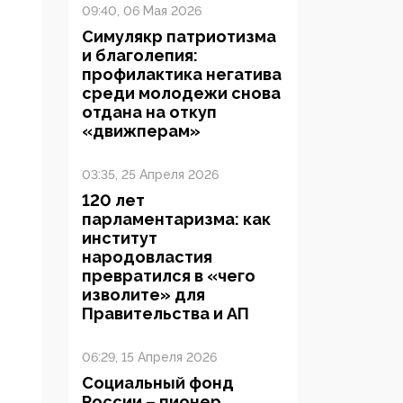
09:40, 06 Мая 2026
Симулякр патриотизма
и благолепия:
профилактика негатива
среди молодежи снова
отдана на откуп
«движперам»
03:35, 25 Апреля 2026
120 лет
парламентаризма: как
институт
народовластия
превратился в «чего
изволите» для
Правительства и АП
06:29, 15 Апреля 2026
Социальный фонд
России – пионер