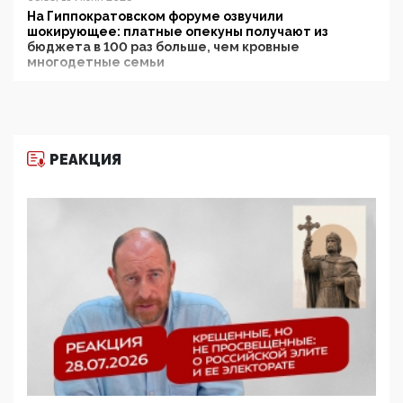
На Гиппократовском форуме озвучили
шокирующее: платные опекуны получают из
бюджета в 100 раз больше, чем кровные
многодетные семьи
05:00, 13 Июня 2026
Разбор учебника Обществознания под редакцией
Медведева: суверенитет, традиционные ценности
и немного двоемыслия
РЕАКЦИЯ
11:53, 09 Июня 2026
Прокуратура наконец увидела экстремистскую
деятельность ИИТО ЮНЕСКО в России, но
цифроглобалисты продолжают определять
повестку в образовании
09:43, 01 Июня 2026
5G за счет здоровья граждан: Минцифры намерено
отобрать у регионов и муниципалитетов право
защищать жилые дома и социальные объекты от
ЭМИ
05:58, 26 Мая 2026
Роскомнадзор освободили от борца с
деструктивным и опасным контентом