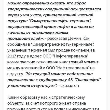
можно определенно сказать, что вброс
хлорорганических соединений осуществлялся
через узел учета, принадлежащий частной
структуре "Самаратранcнефть-терминал",
осуществляющей прием нефти и анализ ее
качества от нескольких малых
производителей»,
- рассказал Демин. Как
сообщили в "Самаратранснефть-терминале",
указанный терминал был продан компанией в
2017 году в адрес ООО "Нефтеперевалка",
коммерческие отношения в настоящий момент
между компанией и ООО "Нефтепервалка" не
ведутся.
"На текущий момент собственное
подключение к трубопроводу АК "Транснефть"
у компании отсутствует",
- сказал он.
Каким образом у нас к стратегическому
объекту, за счет которого живет страна
получили доступ кто не попадя и насколько эти