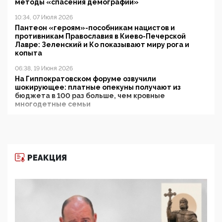
методы «спасения демографии»
10:34, 07 Июля 2026
Пантеон «героям»-пособникам нацистов и
противникам Православия в Киево-Печерской
Лавре: Зеленский и Ко показывают миру рога и
копыта
06:38, 19 Июня 2026
На Гиппократовском форуме озвучили
шокирующее: платные опекуны получают из
бюджета в 100 раз больше, чем кровные
многодетные семьи
05:00, 13 Июня 2026
Разбор учебника Обществознания под редакцией
Медведева: суверенитет, традиционные ценности
и немного двоемыслия
РЕАКЦИЯ
11:53, 09 Июня 2026
Прокуратура наконец увидела экстремистскую
деятельность ИИТО ЮНЕСКО в России, но
цифроглобалисты продолжают определять
повестку в образовании
09:43, 01 Июня 2026