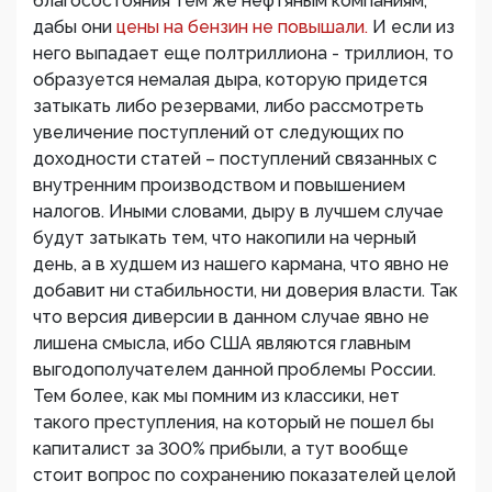
благосостояния тем же нефтяным компаниям,
дабы они
цены на бензин не повышали.
И если из
него выпадает еще полтриллиона - триллион, то
образуется немалая дыра, которую придется
затыкать либо резервами, либо рассмотреть
увеличение поступлений от следующих по
доходности статей – поступлений связанных с
внутренним производством и повышением
налогов. Иными словами, дыру в лучшем случае
будут затыкать тем, что накопили на черный
день, а в худшем из нашего кармана, что явно не
добавит ни стабильности, ни доверия власти. Так
что версия диверсии в данном случае явно не
лишена смысла, ибо США являются главным
выгодополучателем данной проблемы России.
Тем более, как мы помним из классики, нет
такого преступления, на который не пошел бы
капиталист за 300% прибыли, а тут вообще
стоит вопрос по сохранению показателей целой