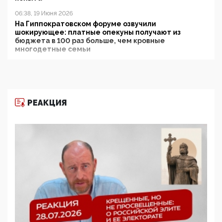
06:38, 19 Июня 2026
На Гиппократовском форуме озвучили
шокирующее: платные опекуны получают из
бюджета в 100 раз больше, чем кровные
многодетные семьи
05:00, 13 Июня 2026
Разбор учебника Обществознания под редакцией
Медведева: суверенитет, традиционные ценности
и немного двоемыслия
РЕАКЦИЯ
11:53, 09 Июня 2026
Прокуратура наконец увидела экстремистскую
деятельность ИИТО ЮНЕСКО в России, но
цифроглобалисты продолжают определять
повестку в образовании
09:43, 01 Июня 2026
5G за счет здоровья граждан: Минцифры намерено
отобрать у регионов и муниципалитетов право
защищать жилые дома и социальные объекты от
ЭМИ
05:58, 26 Мая 2026
Роскомнадзор освободили от борца с