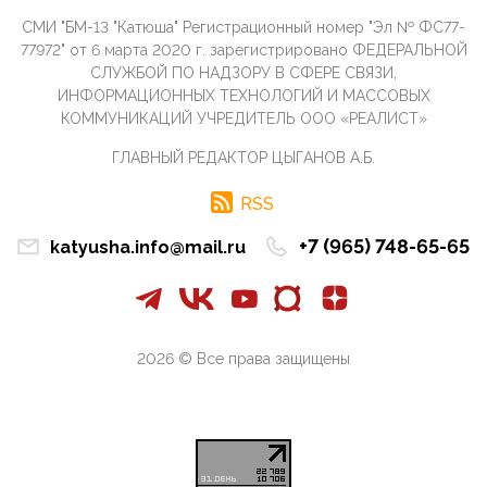
07:11, 10 Апреля 2026
СМИ "БМ-13 "Катюша" Регистрационный номер "Эл № ФС77-
Те, кто стоят за массовым завозом в Россию
77972" от 6 марта 2020 г. зарегистрировано ФЕДЕРАЛЬНОЙ
инокультурных мигрантов, в общем-то понимают,
СЛУЖБОЙ ПО НАДЗОРУ В СФЕРЕ СВЯЗИ,
что делают ...
ИНФОРМАЦИОННЫХ ТЕХНОЛОГИЙ И МАССОВЫХ
КОММУНИКАЦИЙ УЧРЕДИТЕЛЬ ООО «РЕАЛИСТ»
09:34, 09 Апреля 2026
Благодаря знакомым, стали известны подробности
ГЛАВНЫЙ РЕДАКТОР ЦЫГАНОВ А.Б.
истории с белгородскими "Орланами",которые
сбили свыш...
RSS
09:01, 09 Апреля 2026
Снова о главном на фронте. Противник вновь
+7 (965) 748-65-65
katyusha.info@mail.ru
захватил "малое небо" на украинском ТВД.
Противник расшир...
08:05, 09 Апреля 2026
В Национальной системе платежных карт (НСПК)
заботливо уточниили, что ИНН при переводах по
2026 © Все права защищены
СБП не ну...
06:01, 09 Апреля 2026
А пока армия нашей многонациональной страны
продолжает сражаться с Украиной, где людей
убивают за ру...