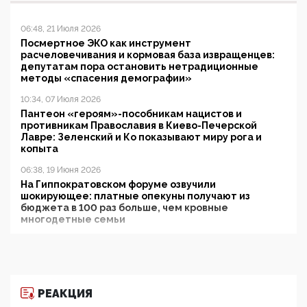
06:48, 21 Июля 2026
Посмертное ЭКО как инструмент
расчеловечивания и кормовая база извращенцев:
депутатам пора остановить нетрадиционные
методы «спасения демографии»
10:34, 07 Июля 2026
Пантеон «героям»-пособникам нацистов и
противникам Православия в Киево-Печерской
Лавре: Зеленский и Ко показывают миру рога и
копыта
06:38, 19 Июня 2026
На Гиппократовском форуме озвучили
шокирующее: платные опекуны получают из
бюджета в 100 раз больше, чем кровные
многодетные семьи
05:00, 13 Июня 2026
Разбор учебника Обществознания под редакцией
Медведева: суверенитет, традиционные ценности
и немного двоемыслия
РЕАКЦИЯ
11:53, 09 Июня 2026