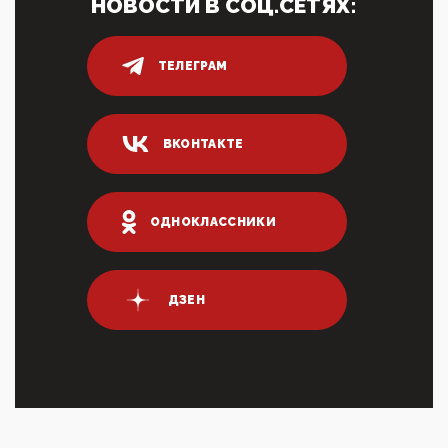
НОВОСТИ В СОЦ.СЕТЯХ:
05:52, 10 Апреля 2026
Тем временем, в Германии г-н Мерц заявил, что
80% сирийцев в ФРГ должны вернуться на родину.
Он это ...
ТЕЛЕГРАМ
04:47, 10 Апреля 2026
ИНН для переводов по СБП это первый шаг из
логических двухЗаполнение ИНН при любых
ВКОНТАКТЕ
переводах по ...
03:35, 10 Апреля 2026
Суммарное вознаграждение менеджменту в 15
крупных банках по итогам 2025 года превысило 63
ОДНОКЛАССНИКИ
млрд руб. ...
03:01, 10 Апреля 2026
Террорист и убийца Буданов вальяжно сообщил,
что союзники просили Киев не наносить удары по
ДЗЕН
энергети...
01:54, 10 Апреля 2026
ПрезидентПутинвчера вечером обьявил
Пасхальное перемирие с 16 часов субботы до конца
дня Воскресен...
01:09, 10 Апреля 2026