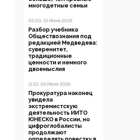
многодетные семьи
05:00, 13 Июня 2026
Разбор учебника
Обществознания под
редакцией Медведева:
суверенитет,
традиционные
ценности и немного
двоемыслия
11:53, 09 Июня 2026
Прокуратура наконец
увидела
экстремистскую
деятельность ИИТО
ЮНЕСКО в России, но
цифроглобалисты
продолжают
определять повестку в