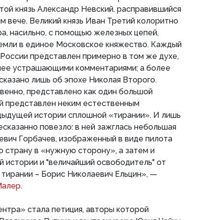
той князь Александр Невский, расправившийся
м вече. Великий князь Иван Третий колоритно
а, насильно, с помощью железных цепей,
емли в единое Московское княжество. Каждый
России представлен примерно в том же духе,
олее устрашающими комментариями; а более
сказано лишь об эпохе Николая Второго.
венно, представлено как один большой
й представлен неким естественным
ыдущей истории сплошной «тирании». И лишь
есказанно повезло: в ней зажглась небольшая
еевич Горбачев, изображенный в виде пилота
 страну в «нужную сторону», а затем и
ой истории и "величайший освободитель" от
 тирании – Борис Николаевич Ельцин», —
Малер.
нтра» стала петиция, авторы которой