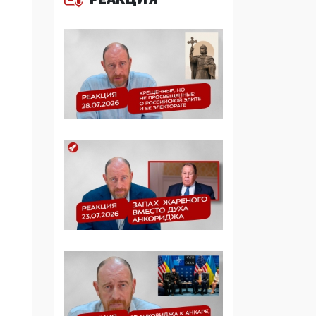
Симулякр патриотизма
и благолепия:
профилактика негатива
среди молодежи снова
отдана на откуп
«движперам»
03:35, 25 Апреля 2026
120 лет
парламентаризма: как
институт
народовластия
превратился в «чего
изволите» для
Правительства и АП
06:29, 15 Апреля 2026
Социальный фонд
России – пионер
жесткого внедрения