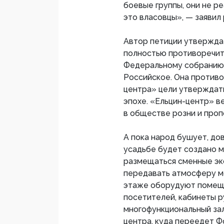
боевые группы, они не р
это власовцы», — заявил
Автор петиции утвержда
полностью противоречит
Федеральному собранию 
Российское. Она противо
центра» цели утверждать
эпохе. «Ельцин-центр» в
в обществе розни и про
А пока народ бушует, до
усадьбе будет создано 
размещаться сменные эк
передавать атмосферу м
этаже оборудуют помеще
посетителей, кабинеты р
многофункциональный зал
центра, куда переедет Ф