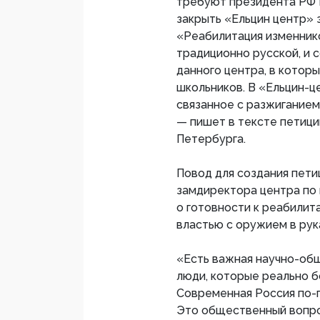
требуют президента РФ 
закрыть «Ельцин центр» 
«Реабилитация изменнико
традиционно русской, и 
данного центра, в котор
школьников. В «Ельцин-
связанное с разжиганием
— пишет в тексте петици
Петербурга.
Повод для создания пети
замдиректора центра по 
о готовности к реабилит
властью с оружием в рук
«Есть важная научно-об
люди, которые реально б
Современная Россия по-п
Это общественный вопрос