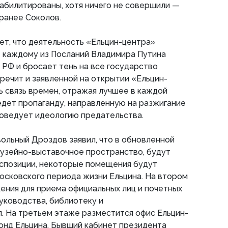
еабилитированы, хотя ничего не совершили —
 ранее Соколов.
ет, что деятельность «Ельцин-центра»
 каждому из Посланий Владимира Путина
РФ и бросает тень на все государство
речит и заявленной на открытии «Ельцин-
 связь времен, отражая лучшее в каждой
едет пропаганду, направленную на разжигание
поведует идеологию предательства.
вольный Дроздов заявил, что в обновленной
музейно-выставочное пространство, будут
спозиции, некоторые помещения будут
осковского периода жизни Ельцина. На втором
ния для приема официальных лиц и почетных
уководства, библиотеку и
. На третьем этаже разместится офис Ельцин-
онд Ельцина. Бывший кабинет президента