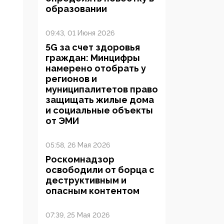
образовании
09:43, 01 Июня 2026
5G за счет здоровья
граждан: Минцифры
намерено отобрать у
регионов и
муниципалитетов право
защищать жилые дома
и социальные объекты
от ЭМИ
05:58, 26 Мая 2026
Роскомнадзор
освободили от борца с
деструктивным и
опасным контентом
07:39, 25 Мая 2026