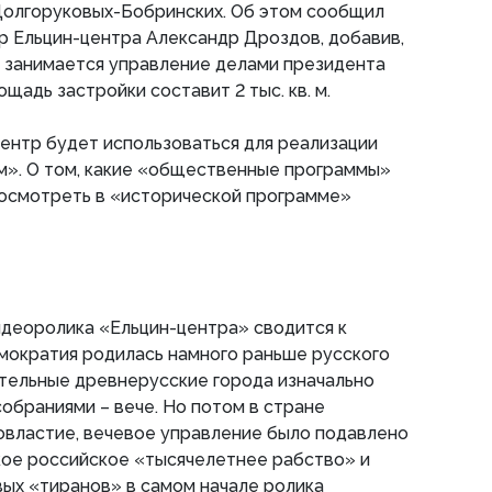
Долгоруковых-Бобринских. Об этом сообщил
р Ельцин-центра Александр Дроздов, добавив,
а занимается управление делами президента
ощадь застройки составит 2 тыс. кв. м.
центр будет использоваться для реализации
». О том, какие «общественные программы»
посмотреть в «исторической программе»
деоролика «Ельцин-центра» сводится к
мократия родилась намного раньше русского
тельные древнерусские города изначально
обраниями – вече. Но потом в стране
властие, вечевое управление было подавлено
кое российское «тысячелетнее рабство» и
вых «тиранов» в самом начале ролика