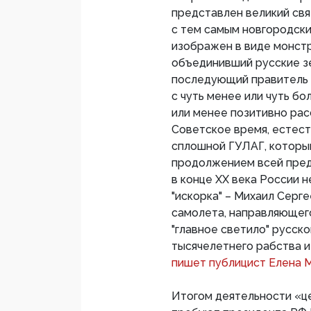
представлен великий свя
с тем самым новгородски
изображен в виде монстр
объединивший русские з
последующий правитель 
с чуть менее или чуть б
или менее позитивно рас
Советское время, естест
сплошной ГУЛАГ, которы
продолжением всей пред
в конце XX века России н
"искорка" – Михаил Серг
самолета, направляющего
"главное светило" русск
тысячелетнего рабства и
пишет публицист Елена 
Итогом деятельности «це