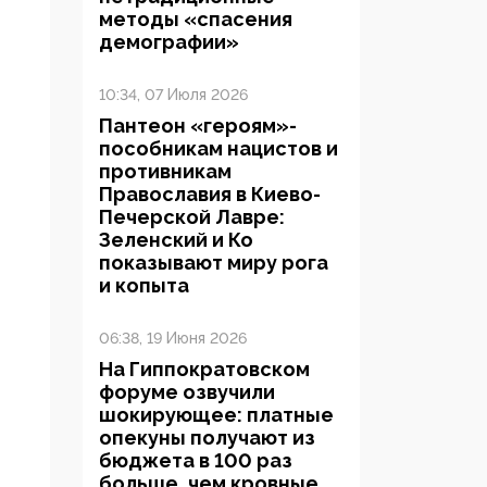
методы «спасения
демографии»
10:34, 07 Июля 2026
Пантеон «героям»-
пособникам нацистов и
противникам
Православия в Киево-
Печерской Лавре:
Зеленский и Ко
показывают миру рога
и копыта
06:38, 19 Июня 2026
На Гиппократовском
форуме озвучили
шокирующее: платные
опекуны получают из
бюджета в 100 раз
больше, чем кровные