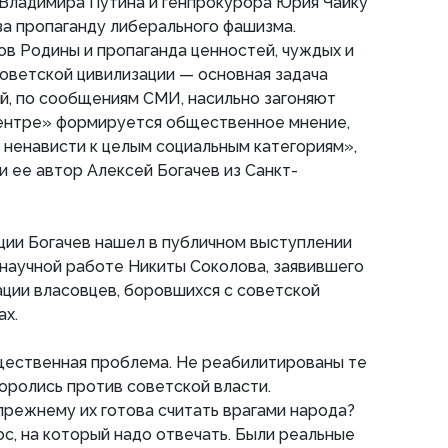
Владимира Путина и генпрокурора Юрия Чайку
за пропаганду либерального фашизма.
в Родины и пропаганда ценностей, чуждых и
советской цивилизации — основная задача
ый, по сообщениям СМИ, насильно загоняют
центре» формируется общественное мнение,
 ненависти к целым социальным категориям»,
и ее автор Алексей Богачев из Санкт-
ции Богачев нашел в публичном выступлении
научной работе Никиты Соколова, заявившего
ации власовцев, боровшихся с советской
ах.
щественная проблема. Не реабилитированы те
оролись против советской власти.
режнему их готова считать врагами народа?
, на который надо отвечать. Были реальные