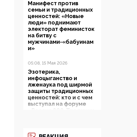
Манифест против
семьи и традиционных
ценностей: «Новые
люди» поднимают
электорат феминисток
на битву с
мужчинами-«бабуинам
и»
05:08, 15 Мая 2026
Эзотерика,
инфоцыганство и
лженаука под ширмой
защиты традиционных
ценностей: кто и с чем
выступал на форуме
«Россия 809. Традиции
будущего»
09:40, 06 Мая 2026
РЕАКЦИЯ