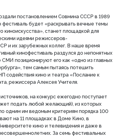
создали постановлением Совмина СССР в 1989
то фестиваль будет «раскрывать вечные темы
о киноискусства», станет площадкой для
ескими идеями режиссеров-
Р и их зарубежных коллег. В наше время
тивный кинофестиваль раздулся до непонятных
 СМИ позиционируют его как «одно из главных
ербурга», тем самым пытаясь потешить
НП содействия кино и театра «Послание к
нта, режиссера Алексея Учителя.
 источников, на конкурс ежегодно поступает
ожет подать любой желающий), из которых
по одним им ведомым критериям порядка 100
ают на 11 площадках: в Доме Кино, в
Университете кино и телевидения и даже в
несовершеннолетних. За семь фестивальных