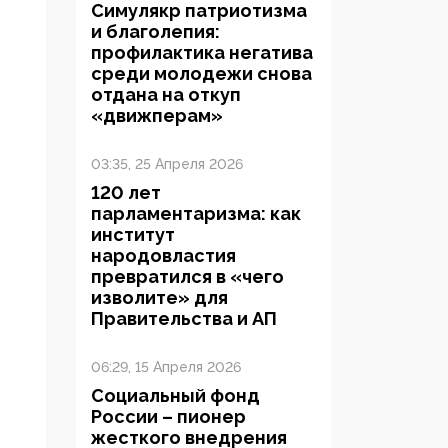
Симулякр патриотизма
и благолепия:
профилактика негатива
среди молодежи снова
отдана на откуп
«движперам»
03:35, 25 Апреля 2026
120 лет
парламентаризма: как
институт
народовластия
превратился в «чего
изволите» для
Правительства и АП
06:29, 15 Апреля 2026
Социальный фонд
России – пионер
жесткого внедрения