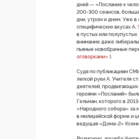
дней — «Послание к чел
200-300 сеансов, больша
дни, утром и днем. Уже в
специфических вкусах А.
в пустых или полупустых
внимание даже либеральн
пьяные новобрачные пе
оговорками»
).
Судя по публикациям СМИ
легкой руки А. Учителя 
деятелей, продвигающих 
героями «Посланий» были
Гельман, которого в 2013
«Народного собора» за 
в милицейской форме и ц
ведущая «Дома-2» Ксения
Возможно, дружба Учите