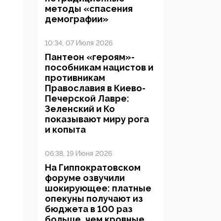
методы «спасения
демографии»
10:34, 07 Июля 2026
Пантеон «героям»-
пособникам нацистов и
противникам
Православия в Киево-
Печерской Лавре:
Зеленский и Ко
показывают миру рога
и копыта
06:38, 19 Июня 2026
На Гиппократовском
форуме озвучили
шокирующее: платные
опекуны получают из
бюджета в 100 раз
больше, чем кровные