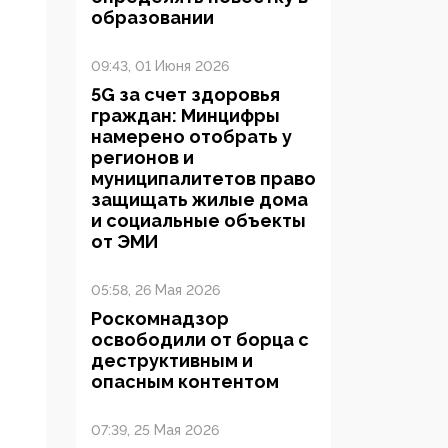
образовании
09:43, 01 Июня 2026
5G за счет здоровья
граждан: Минцифры
намерено отобрать у
регионов и
муниципалитетов право
защищать жилые дома
и социальные объекты
от ЭМИ
05:58, 26 Мая 2026
Роскомнадзор
освободили от борца с
деструктивным и
опасным контентом
07:39, 25 Мая 2026