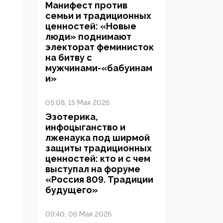
Манифест против
семьи и традиционных
ценностей: «Новые
люди» поднимают
электорат феминисток
на битву с
мужчинами-«бабуинам
и»
05:08, 15 Мая 2026
Эзотерика,
инфоцыганство и
лженаука под ширмой
защиты традиционных
ценностей: кто и с чем
выступал на форуме
«Россия 809. Традиции
будущего»
09:40, 06 Мая 2026