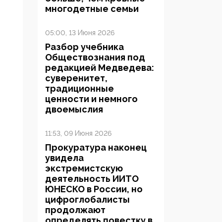
многодетные семьи
05:00, 13 Июня 2026
Разбор учебника
Обществознания под
редакцией Медведева:
суверенитет,
традиционные
ценности и немного
двоемыслия
11:53, 09 Июня 2026
Прокуратура наконец
увидела
экстремистскую
деятельность ИИТО
ЮНЕСКО в России, но
цифроглобалисты
продолжают
определять повестку в