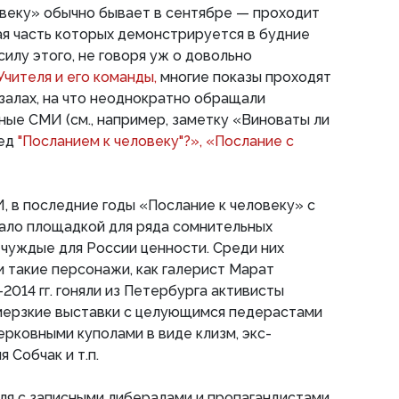
овеку» обычно бывает в сентябре — проходит
я часть которых демонстрируется в будние
 силу этого, не говоря уж о довольно
Учителя и его команды,
многие показы проходят
 залах, на что неоднократно обращали
ые СМИ (см., например, заметку «Виноваты ли
ред
"Посланием к человеку"?»,
«Послание с
, в последние годы «Послание к человеку» с
стало площадкой для ряда сомнительных
чуждые для России ценности. Среди них
 такие персонажи, как галерист Марат
-2014 гг. гоняли из Петербурга активисты
мерзкие выставки с целующимся педерастами
ерковными куполами в виде клизм, экс-
 Собчак и т.п.
ля с записными либералами и пропагандистами