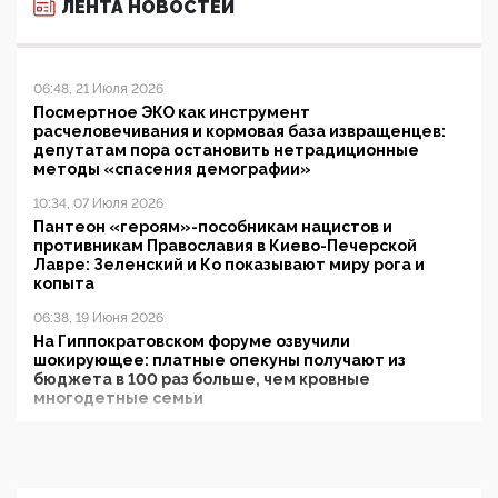
ЛЕНТА НОВОСТЕЙ
06:48, 21 Июля 2026
Посмертное ЭКО как инструмент
расчеловечивания и кормовая база извращенцев:
депутатам пора остановить нетрадиционные
методы «спасения демографии»
10:34, 07 Июля 2026
Пантеон «героям»-пособникам нацистов и
противникам Православия в Киево-Печерской
Лавре: Зеленский и Ко показывают миру рога и
копыта
06:38, 19 Июня 2026
На Гиппократовском форуме озвучили
шокирующее: платные опекуны получают из
бюджета в 100 раз больше, чем кровные
многодетные семьи
05:00, 13 Июня 2026
Разбор учебника Обществознания под редакцией
Медведева: суверенитет, традиционные ценности
и немного двоемыслия