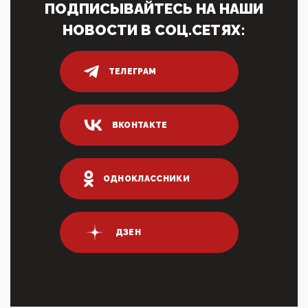
ПОДПИСЫВАЙТЕСЬ НА НАШИ
Адмир...
НОВОСТИ В СОЦ.СЕТЯХ:
05:52, 10 Апреля 2026
Тем временем, в Германии г-н Мерц заявил, что
80% сирийцев в ФРГ должны вернуться на родину.
Он это ...
ТЕЛЕГРАМ
04:47, 10 Апреля 2026
ИНН для переводов по СБП это первый шаг из
логических двухЗаполнение ИНН при любых
ВКОНТАКТЕ
переводах по ...
03:35, 10 Апреля 2026
Суммарное вознаграждение менеджменту в 15
крупных банках по итогам 2025 года превысило 63
ОДНОКЛАССНИКИ
млрд руб. ...
03:01, 10 Апреля 2026
Террорист и убийца Буданов вальяжно сообщил,
что союзники просили Киев не наносить удары по
ДЗЕН
энергети...
01:54, 10 Апреля 2026
ПрезидентПутинвчера вечером обьявил
Пасхальное перемирие с 16 часов субботы до конца
дня Воскресен...