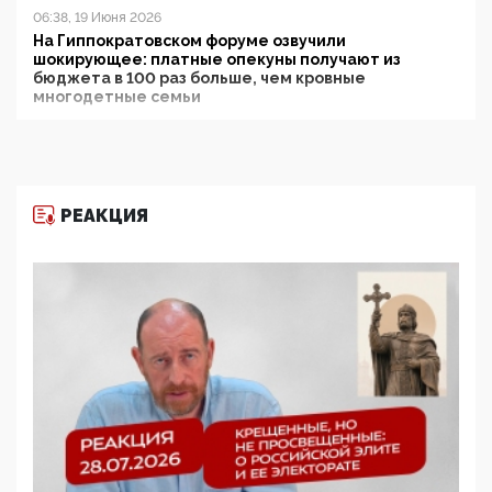
06:38, 19 Июня 2026
На Гиппократовском форуме озвучили
шокирующее: платные опекуны получают из
бюджета в 100 раз больше, чем кровные
многодетные семьи
05:00, 13 Июня 2026
Разбор учебника Обществознания под редакцией
Медведева: суверенитет, традиционные ценности
и немного двоемыслия
РЕАКЦИЯ
11:53, 09 Июня 2026
Прокуратура наконец увидела экстремистскую
деятельность ИИТО ЮНЕСКО в России, но
цифроглобалисты продолжают определять
повестку в образовании
09:43, 01 Июня 2026
5G за счет здоровья граждан: Минцифры намерено
отобрать у регионов и муниципалитетов право
защищать жилые дома и социальные объекты от
ЭМИ
05:58, 26 Мая 2026
Роскомнадзор освободили от борца с