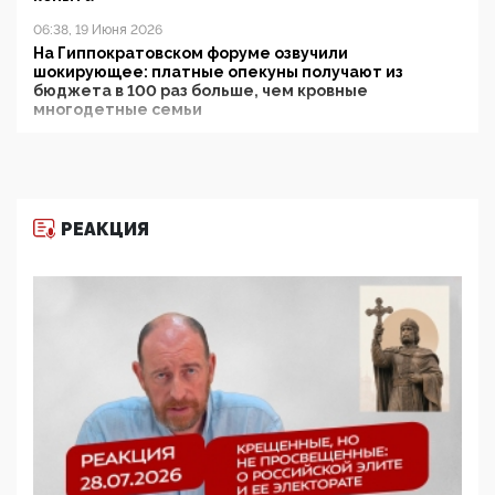
06:38, 19 Июня 2026
На Гиппократовском форуме озвучили
шокирующее: платные опекуны получают из
бюджета в 100 раз больше, чем кровные
многодетные семьи
05:00, 13 Июня 2026
Разбор учебника Обществознания под редакцией
Медведева: суверенитет, традиционные ценности
и немного двоемыслия
РЕАКЦИЯ
11:53, 09 Июня 2026
Прокуратура наконец увидела экстремистскую
деятельность ИИТО ЮНЕСКО в России, но
цифроглобалисты продолжают определять
повестку в образовании
09:43, 01 Июня 2026
5G за счет здоровья граждан: Минцифры намерено
отобрать у регионов и муниципалитетов право
защищать жилые дома и социальные объекты от
ЭМИ
05:58, 26 Мая 2026
Роскомнадзор освободили от борца с