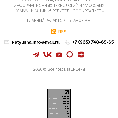
ИНФОРМАЦИОННЫХ ТЕХНОЛОГИЙ И МАССОВЫХ
07:11, 10 Апреля 2026
КОММУНИКАЦИЙ УЧРЕДИТЕЛЬ ООО «РЕАЛИСТ»
Те, кто стоят за массовым завозом в Россию
инокультурных мигрантов, в общем-то понимают,
ГЛАВНЫЙ РЕДАКТОР ЦЫГАНОВ А.Б.
что делают ...
09:34, 09 Апреля 2026
RSS
Благодаря знакомым, стали известны подробности
истории с белгородскими "Орланами",которые
+7 (965) 748-65-65
katyusha.info@mail.ru
сбили свыш...
09:01, 09 Апреля 2026
Снова о главном на фронте. Противник вновь
захватил "малое небо" на украинском ТВД.
Противник расшир...
2026 © Все права защищены
08:05, 09 Апреля 2026
В Национальной системе платежных карт (НСПК)
заботливо уточниили, что ИНН при переводах по
СБП не ну...
06:01, 09 Апреля 2026
А пока армия нашей многонациональной страны
продолжает сражаться с Украиной, где людей
убивают за ру...