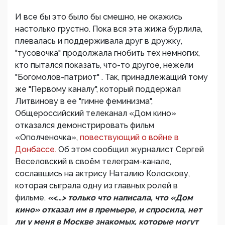
И все бы это было бы смешно, не окажись
настолько грустно. Пока вся эта жижа бурлила,
плевалась и поддерживала друг в дружку,
"тусовочка" продолжала гнобить тех немногих,
кто пытался показать, что-то другое, нежели
"Богомолов-патриот" . Так, принадлежащий тому
же "Первому каналу", который поддержал
Литвинову в ее "гимне феминизма",
Общероссийский телеканал «Дом кино»
отказался демонстрировать фильм
«Ополченочка»,
повествующий о войне в
Донбассе.
Об этом сообщил журналист Сергей
Веселовский в своём телеграм-канале,
сославшись на актрису Наталию Колоскову,
которая сыграла одну из главных ролей в
фильме.
«<…> только что написала, что «Дом
кино» отказал им в премьере, и спросила, нет
ли у меня в Москве знакомых, которые могут