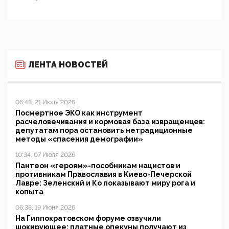
ЛЕНТА НОВОСТЕЙ
06:48, 21 Июля 2026
Посмертное ЭКО как инструмент
расчеловечивания и кормовая база извращенцев:
депутатам пора остановить нетрадиционные
методы «спасения демографии»
10:34, 07 Июля 2026
Пантеон «героям»-пособникам нацистов и
противникам Православия в Киево-Печерской
Лавре: Зеленский и Ко показывают миру рога и
копыта
06:38, 19 Июня 2026
На Гиппократовском форуме озвучили
шокирующее: платные опекуны получают из