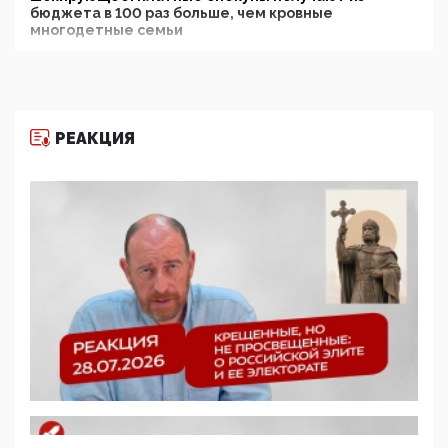
бюджета в 100 раз больше, чем кровные
многодетные семьи
05:00, 13 Июня 2026
Разбор учебника Обществознания под редакцией
Медведева: суверенитет, традиционные ценности
и немного двоемыслия
РЕАКЦИЯ
11:53, 09 Июня 2026
Прокуратура наконец увидела экстремистскую
деятельность ИИТО ЮНЕСКО в России, но
цифроглобалисты продолжают определять
повестку в образовании
09:43, 01 Июня 2026
5G за счет здоровья граждан: Минцифры намерено
отобрать у регионов и муниципалитетов право
защищать жилые дома и социальные объекты от
ЭМИ
05:58, 26 Мая 2026
Роскомнадзор освободили от борца с
деструктивным и опасным контентом
07:39, 25 Мая 2026
Манифест против семьи и традиционных