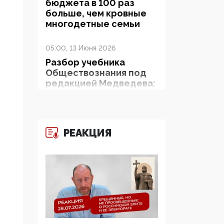
бюджета в 100 раз
больше, чем кровные
многодетные семьи
05:00, 13 Июня 2026
Разбор учебника
Обществознания под
редакцией Медведева:
суверенитет,
традиционные
ценности и немного
двоемыслия
РЕАКЦИЯ
11:53, 09 Июня 2026
Прокуратура наконец
увидела
экстремистскую
деятельность ИИТО
ЮНЕСКО в России, но
цифроглобалисты