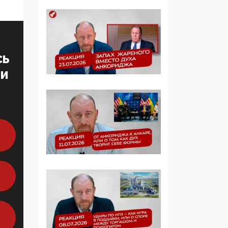
продолжают
определять повестку в
образовании
09:43, 01 Июня 2026
СЬ
5G за счет здоровья
ТИ
граждан: Минцифры
намерено отобрать у
регионов и
муниципалитетов право
защищать жилые дома
и социальные объекты
от ЭМИ
05:58, 26 Мая 2026
Роскомнадзор
освободили от борца с
деструктивным и
опасным контентом