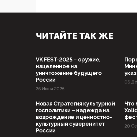
ЧИТАЙТЕ ТАК ЖЕ
VK FEST-2025 – оружие,
Пор
нацеленное на
Минк
уничтожение будущего
указ
России
06 Де
26 Июня 2025
Новая Стратегия культурной
Что
госполитики – надежда на
Xoli
возрождение и ценностно-
фес
культурный суверенитет
20 Се
России