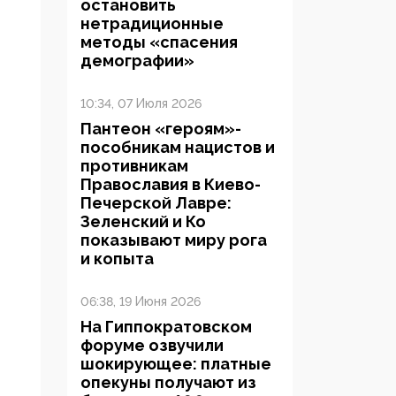
остановить
нетрадиционные
методы «спасения
демографии»
10:34, 07 Июля 2026
Пантеон «героям»-
пособникам нацистов и
противникам
Православия в Киево-
Печерской Лавре:
Зеленский и Ко
показывают миру рога
и копыта
06:38, 19 Июня 2026
На Гиппократовском
форуме озвучили
шокирующее: платные
опекуны получают из