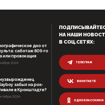
ПОДПИСЫВАЙТЕ
НА НАШИ НОВОС
В СОЦ.СЕТЯХ:
нографическое дно от
ульта: саботаж 809-го
а или провокация
ТЕЛЕГРАМ
кабря 2024
 музвырожденец
ВКОНТАКТЕ
dayboy забыл на рок-
тивале в Кронштадте?
нтября 2024
ОДНОКЛАССНИКИ