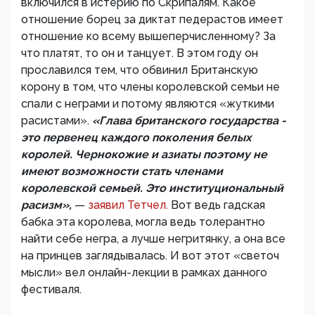
включился в истерию по Скрипалям. Какое
отношение борец за диктат педерастов имеет
отношение ко всему вышеперчисленному? За
что платят, то он и танцует. В этом году он
прославился тем, что обвинил Британскую
корону в том, что члены королевской семьи не
спали с неграми и потому являются «жуткими
расистами».
«Глава британского государства -
это первенец каждого поколения белых
королей. Чернокожие и азиаты поэтому не
имеют возможности стать членами
королевской семьей. Это институциональный
расизм»,
—
заявил Тетчел.
Вот ведь гадская
бабка эта королева, могла ведь толерантно
найти себе негра, а лучше негритянку, а она все
на принцев заглядывалась. И вот этот «светоч
мысли» вел онлайн-лекции в рамках данного
фестиваля.