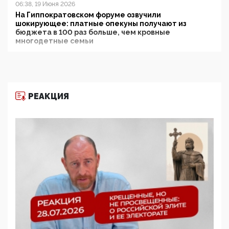
06:38, 19 Июня 2026
На Гиппократовском форуме озвучили
шокирующее: платные опекуны получают из
бюджета в 100 раз больше, чем кровные
многодетные семьи
05:00, 13 Июня 2026
Разбор учебника Обществознания под редакцией
Медведева: суверенитет, традиционные ценности
и немного двоемыслия
РЕАКЦИЯ
11:53, 09 Июня 2026
Прокуратура наконец увидела экстремистскую
деятельность ИИТО ЮНЕСКО в России, но
цифроглобалисты продолжают определять
повестку в образовании
09:43, 01 Июня 2026
5G за счет здоровья граждан: Минцифры намерено
отобрать у регионов и муниципалитетов право
защищать жилые дома и социальные объекты от
ЭМИ
05:58, 26 Мая 2026
Роскомнадзор освободили от борца с
деструктивным и опасным контентом