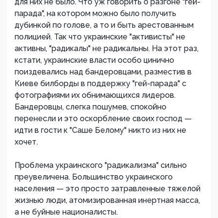
для них не было. Что уж говорить о разгоне "гей-
парада", на котором можно было получить
дубинкой по голове, а то и быть арестованным
полицией. Так что украинские "активисты" не
активны, "радикалы" не радикальны. На этот раз,
кстати, украинские власти особо цинично
поиздевались над бандеровцами, разместив в
Киеве билборды в поддержку "гей-парада" с
фотографиями их обнимающихся лидеров.
Бандеровцы, слегка пошумев, спокойно
перенесли и это оскорбление своих господ —
идти в гости к "Саше Белому" никто из них не
хочет.
Проблема украинского "радикализма" сильно
преувеличена. Большинство украинского
населения — это просто затравленные тяжелой
жизнью люди, атомизированная инертная масса,
а не буйные националисты.