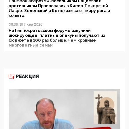
Пантеон «героям»-пособникам нацистов и
противникам Православия в Киево-Печерской
Лавре: Зеленский и Ко показывают миру рога и
копыта
06:38, 19 Июня 2026
На Гиппократовском форуме озвучили
шокирующее: платные опекуны получают из
бюджета в 100 раз больше, чем кровные
многодетные семьи
05:00, 13 Июня 2026
Разбор учебника Обществознания под редакцией
Медведева: суверенитет, традиционные ценности
и немного двоемыслия
РЕАКЦИЯ
11:53, 09 Июня 2026
Прокуратура наконец увидела экстремистскую
деятельность ИИТО ЮНЕСКО в России, но
цифроглобалисты продолжают определять
повестку в образовании
09:43, 01 Июня 2026
5G за счет здоровья граждан: Минцифры намерено
отобрать у регионов и муниципалитетов право
защищать жилые дома и социальные объекты от