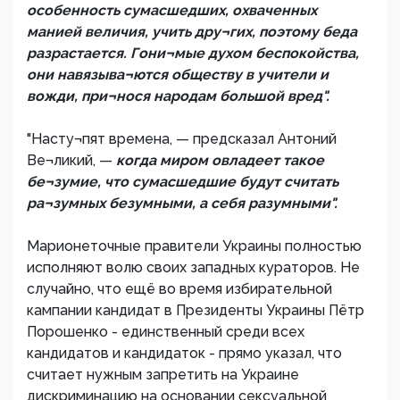
особенность сумасшедших, охваченных
манией величия, учить дру¬гих, поэтому беда
разрастается. Гони¬мые духом беспокойства,
они навязыва¬ются обществу в учители и
вожди, при¬нося народам большой вред".
"Насту¬пят времена, — предсказал Антоний
Ве¬ликий, —
когда миром овладеет такое
бе¬зумие, что сумасшедшие будут считать
ра¬зумных безумными, а себя разумными".
Марионеточные правители Украины полностью
исполняют волю своих западных кураторов. Не
случайно, что ещё во время избирательной
кампании кандидат в Президенты Украины Пётр
Порошенко - единственный среди всех
кандидатов и кандидаток - прямо указал, что
считает нужным запретить на Украине
дискриминацию на основании сексуальной