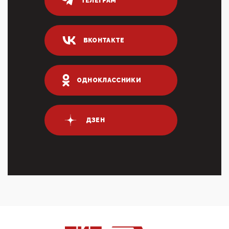
ТЕЛЕГРАМ
04:47, 10 Апреля 2026
ИНН для переводов по СБП это первый шаг из
логических двухЗаполнение ИНН при любых
ВКОНТАКТЕ
переводах по ...
03:35, 10 Апреля 2026
Суммарное вознаграждение менеджменту в 15
крупных банках по итогам 2025 года превысило 63
ОДНОКЛАССНИКИ
млрд руб. ...
03:01, 10 Апреля 2026
Террорист и убийца Буданов вальяжно сообщил,
что союзники просили Киев не наносить удары по
ДЗЕН
энергети...
01:54, 10 Апреля 2026
ПрезидентПутинвчера вечером обьявил
Пасхальное перемирие с 16 часов субботы до конца
дня Воскресен...
01:09, 10 Апреля 2026
Цифроконцлагерь работает только на
входМошенники активно пользуются аккаунтами на
Госуслугах уме...