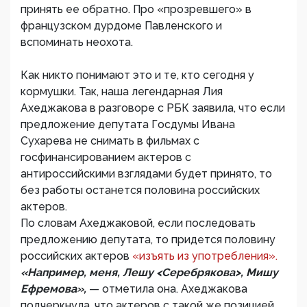
принять ее обратно. Про «прозревшего» в
французском дурдоме Павленского и
вспоминать неохота.
Как никто понимают это и те, кто сегодня у
кормушки. Так, наша легендарная Лия
Ахеджакова в разговоре с РБК заявила, что если
предложение депутата Госдумы Ивана
Сухарева не снимать в фильмах с
госфинансированием актеров с
антироссийскими взглядами будет принято, то
без работы останется половина российских
актеров.
По словам Ахеджаковой, если последовать
предложению депутата, то придется половину
российских актеров
«изъять из употребления».
«Например, меня, Лешу <Серебрякова>, Мишу
Ефремова»,
— отметила она. Ахеджакова
подчеркнула, что актеров с такой же позицией,