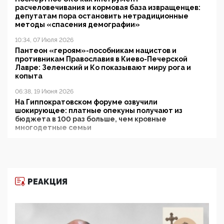
расчеловечивания и кормовая база извращенцев:
депутатам пора остановить нетрадиционные
методы «спасения демографии»
10:34, 07 Июля 2026
Пантеон «героям»-пособникам нацистов и
противникам Православия в Киево-Печерской
Лавре: Зеленский и Ко показывают миру рога и
копыта
06:38, 19 Июня 2026
На Гиппократовском форуме озвучили
шокирующее: платные опекуны получают из
бюджета в 100 раз больше, чем кровные
многодетные семьи
05:00, 13 Июня 2026
Разбор учебника Обществознания под редакцией
Медведева: суверенитет, традиционные ценности
и немного двоемыслия
РЕАКЦИЯ
11:53, 09 Июня 2026
Прокуратура наконец увидела экстремистскую
деятельность ИИТО ЮНЕСКО в России, но
цифроглобалисты продолжают определять
повестку в образовании