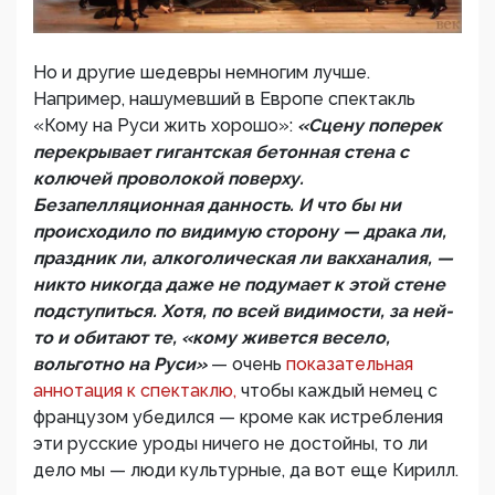
Но и другие шедевры немногим лучше.
Например, нашумевший в Европе спектакль
«Кому на Руси жить хорошо»:
«Сцену поперек
перекрывает гигантская бетонная стена с
колючей проволокой поверху.
Безапелляционная данность. И что бы ни
происходило по видимую сторону — драка ли,
праздник ли, алкоголическая ли вакханалия, —
никто никогда даже не подумает к этой стене
подступиться. Хотя, по всей видимости, за ней-
то и обитают те, «кому живется весело,
вольготно на Руси»
— очень
показательная
аннотация к спектаклю,
чтобы каждый немец с
французом убедился — кроме как истребления
эти русские уроды ничего не достойны, то ли
дело мы — люди культурные, да вот еще Кирилл.