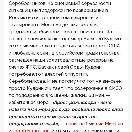
Серебренников, не оценивший серьезности
ситуации, был задержан по возвращении в
Россию из очередной командировки, и
этапирован в Москву, где ему сегодня
предъявили обвинение в мошенничестве. Зато
на сцене появился экс-премьер Алексей Кудрин,
который много лет представлял интересы США
и глобальных элит в российском правительстве,
размещая наши золотовалютные резервы на
счетах ФРС. Баскак новой Орды, Кудрин
потребовал от властей отпустить
Серебряникова. И не потому что тот не виновен,
просто Кудрин считает, что содержание в СИЗО
по подозрению в хищении жалких 68 млн. —
избыточная мера.
«Арест режиссёра - явно
избыточная мера до суда, особенно после слов
президента о чрезмерности арестов
предпринимателей»,
—
написал бывший Минфин
и герой Болотной.
Затем в дело вступили уже и