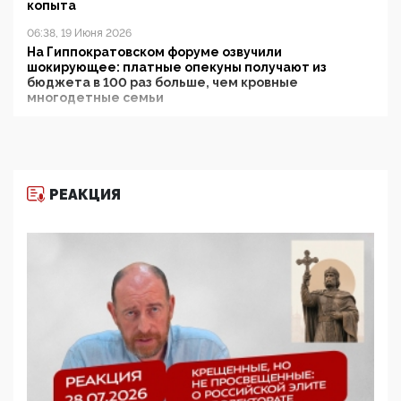
копыта
06:38, 19 Июня 2026
На Гиппократовском форуме озвучили
шокирующее: платные опекуны получают из
бюджета в 100 раз больше, чем кровные
многодетные семьи
05:00, 13 Июня 2026
Разбор учебника Обществознания под редакцией
Медведева: суверенитет, традиционные ценности
и немного двоемыслия
РЕАКЦИЯ
11:53, 09 Июня 2026
Прокуратура наконец увидела экстремистскую
деятельность ИИТО ЮНЕСКО в России, но
цифроглобалисты продолжают определять
повестку в образовании
09:43, 01 Июня 2026
5G за счет здоровья граждан: Минцифры намерено
отобрать у регионов и муниципалитетов право
защищать жилые дома и социальные объекты от
ЭМИ
05:58, 26 Мая 2026