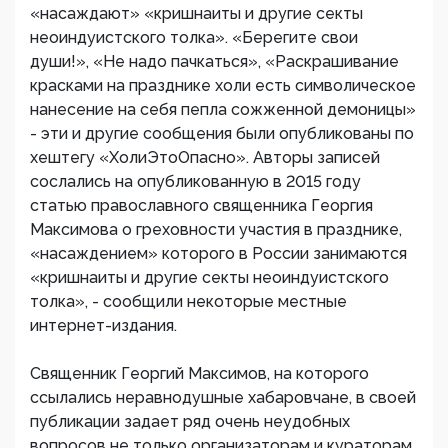
«насаждают» «кришнаиты и другие секты
неоиндуистского толка». «Берегите свои
души!», «Не надо пачкаться», «Раскрашивание
красками на празднике холи есть символическое
нанесение на себя пепла сожженной демоницы»
- эти и другие сообщения были опубликованы по
хештегу «ХолиЭтоОпасно». Авторы записей
сослались на опубликованную в 2015 году
статью православного священника Георгия
Максимова о греховности участия в празднике,
«насаждением» которого в России занимаются
«кришнаиты и другие секты неоиндуистского
толка», - сообщили некоторые местные
интернет-издания.
Священник Георгий Максимов, на которого
ссылались неравнодушные хабаровчане, в своей
публикации задает ряд очень неудобных
вопросов не только организаторам и кураторам