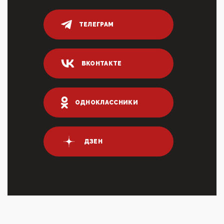
Тем временем, в Германии г-н Мерц заявил, что
80% сирийцев в ФРГ должны вернуться на родину.
Он это ...
ТЕЛЕГРАМ
04:47, 10 Апреля 2026
ИНН для переводов по СБП это первый шаг из
логических двухЗаполнение ИНН при любых
ВКОНТАКТЕ
переводах по ...
03:35, 10 Апреля 2026
Суммарное вознаграждение менеджменту в 15
крупных банках по итогам 2025 года превысило 63
ОДНОКЛАССНИКИ
млрд руб. ...
03:01, 10 Апреля 2026
Террорист и убийца Буданов вальяжно сообщил,
что союзники просили Киев не наносить удары по
ДЗЕН
энергети...
01:54, 10 Апреля 2026
ПрезидентПутинвчера вечером обьявил
Пасхальное перемирие с 16 часов субботы до конца
дня Воскресен...
01:09, 10 Апреля 2026
Цифроконцлагерь работает только на