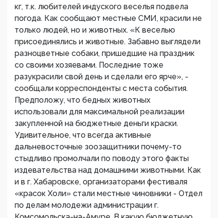
кг, т.к. любителей индуского веселья подвела
погода. Как сообщают местные СМИ, красили не
только людей, но и животных. «К веселью
присоединялись и животные. Забавно выглядели
разноцветные собаки, пришедшие на праздник
со своими хозяевами. Последние тоже
разукрасили свой день и сделали его ярче», -
сообщали корреспонденты с места события.
Предположу, что бедных животных
использовали для максимальной реализации
закупленной на бюджетные деньги краски.
Удивительное, что всегда активные
дальневосточные зоозащитники почему-то
стыдливо промолчали по поводу этого факты
издевательства над домашними животными. Как
и в г. Хабаровске, организаторами фестиваля
«красок Холи» стали местные чиновники - Отдел
по делам молодежи администрации г.
Комсомольска-на-Амуре. В какую бюджетную