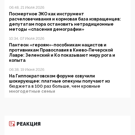
06:48, 21 Июля 2026
Посмертное ЭКО как инструмент
расчеловечивания и кормовая база извращенцев:
депутатам пора остановить нетрадиционные
методы «спасения демографии»
10:34, 07 Июля 2026
Пантеон «героям»-пособникам нацистов и
противникам Православия в Киево-Печерской
Лавре: Зеленский и Ко показывают миру рога и
копыта
06:38, 19 Июня 2026
На Гиппократовском форуме озвучили
шокирующее: платные опекуны получают из
бюджета в 100 раз больше, чем кровные
многодетные семьи
05:00, 13 Июня 2026
Разбор учебника Обществознания под редакцией
Медведева: суверенитет, традиционные ценности
и немного двоемыслия
РЕАКЦИЯ
11:53, 09 Июня 2026
Прокуратура наконец увидела экстремистскую