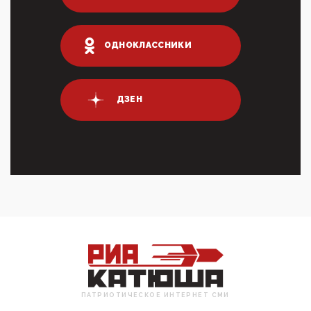
03:35, 10 Апреля 2026
Суммарное вознаграждение менеджменту в 15
крупных банках по итогам 2025 года превысило 63
ОДНОКЛАССНИКИ
млрд руб. ...
03:01, 10 Апреля 2026
Террорист и убийца Буданов вальяжно сообщил,
что союзники просили Киев не наносить удары по
ДЗЕН
энергети...
01:54, 10 Апреля 2026
ПрезидентПутинвчера вечером обьявил
Пасхальное перемирие с 16 часов субботы до конца
дня Воскресен...
01:09, 10 Апреля 2026
Цифроконцлагерь работает только на
входМошенники активно пользуются аккаунтами на
Госуслугах уме...
12:01, 10 Апреля 2026
Сионистское правительство благосклонно
разрешило православным христианам провести
обряд Схождения Бл...
ПАТРИОТИЧЕСКОЕ ИНТЕРНЕТ СМИ