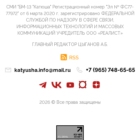
09:40, 10 Апреля 2026
СМИ "БМ-13 "Катюша" Регистрационный номер "Эл № ФС77-
Честно говоря, ситуация с продвижением через
российские крупнейшие СМИ персоны Эррола
77972" от 6 марта 2020 г. зарегистрировано ФЕДЕРАЛЬНОЙ
Маска (отца Ил...
СЛУЖБОЙ ПО НАДЗОРУ В СФЕРЕ СВЯЗИ,
ИНФОРМАЦИОННЫХ ТЕХНОЛОГИЙ И МАССОВЫХ
07:11, 10 Апреля 2026
КОММУНИКАЦИЙ УЧРЕДИТЕЛЬ ООО «РЕАЛИСТ»
Те, кто стоят за массовым завозом в Россию
инокультурных мигрантов, в общем-то понимают,
ГЛАВНЫЙ РЕДАКТОР ЦЫГАНОВ А.Б.
что делают ...
09:34, 09 Апреля 2026
RSS
Благодаря знакомым, стали известны подробности
истории с белгородскими "Орланами",которые
+7 (965) 748-65-65
katyusha.info@mail.ru
сбили свыш...
09:01, 09 Апреля 2026
Снова о главном на фронте. Противник вновь
захватил "малое небо" на украинском ТВД.
Противник расшир...
2026 © Все права защищены
08:05, 09 Апреля 2026
В Национальной системе платежных карт (НСПК)
заботливо уточниили, что ИНН при переводах по
СБП не ну...
06:01, 09 Апреля 2026