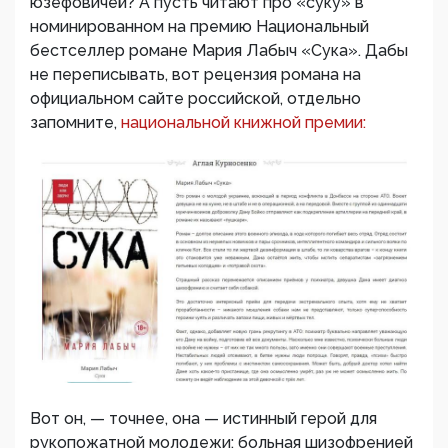
юзефовичей? А пусть читают про «суку» в
номинированном на премию Национальный
бестселлер романе Мария Лабыч «Сука». Дабы
не переписывать, вот рецензия романа на
официальном сайте российской, отдельно
запомните,
национальной книжной премии:
Вот он, — точнее, она — истинный герой для
рукопожатной молодежи: больная шизофренией