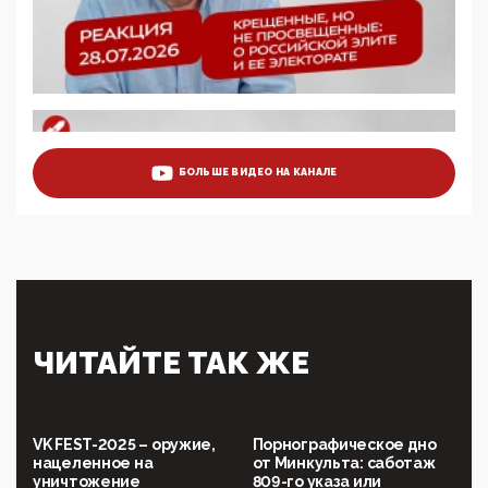
ЭМИ
05:58, 26 Мая 2026
Роскомнадзор освободили от борца с
деструктивным и опасным контентом
07:39, 25 Мая 2026
Манифест против семьи и традиционных
ценностей: «Новые люди» поднимают электорат
БОЛЬШЕ ВИДЕО НА КАНАЛЕ
феминисток на битву с мужчинами-«бабуинами»
05:08, 15 Мая 2026
Эзотерика, инфоцыганство и лженаука под ширмой
защиты традиционных ценностей: кто и с чем
выступал на форуме «Россия 809. Традиции
будущего»
09:40, 06 Мая 2026
Симулякр патриотизма и благолепия:
ЧИТАЙТЕ ТАК ЖЕ
профилактика негатива среди молодежи снова
отдана на откуп «движперам»
03:35, 25 Апреля 2026
120 лет парламентаризма: как институт
VK FEST-2025 – оружие,
Порнографическое дно
народовластия превратился в «чего изволите» для
нацеленное на
от Минкульта: саботаж
Правительства и АП
уничтожение
809-го указа или