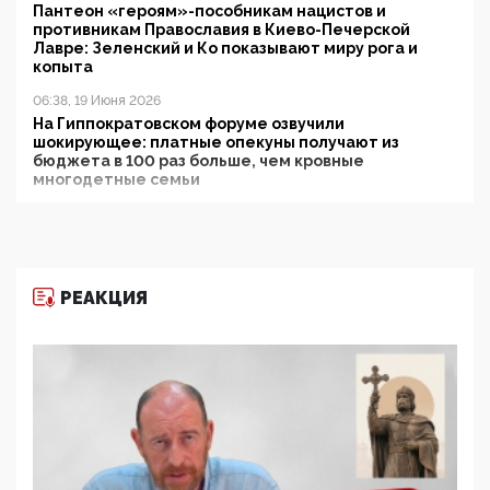
Пантеон «героям»-пособникам нацистов и
противникам Православия в Киево-Печерской
Лавре: Зеленский и Ко показывают миру рога и
копыта
06:38, 19 Июня 2026
На Гиппократовском форуме озвучили
шокирующее: платные опекуны получают из
бюджета в 100 раз больше, чем кровные
многодетные семьи
05:00, 13 Июня 2026
Разбор учебника Обществознания под редакцией
Медведева: суверенитет, традиционные ценности
и немного двоемыслия
РЕАКЦИЯ
11:53, 09 Июня 2026
Прокуратура наконец увидела экстремистскую
деятельность ИИТО ЮНЕСКО в России, но
цифроглобалисты продолжают определять
повестку в образовании
09:43, 01 Июня 2026
5G за счет здоровья граждан: Минцифры намерено
отобрать у регионов и муниципалитетов право
защищать жилые дома и социальные объекты от