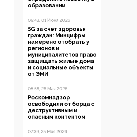
образовании
09:43, 01 Июня 2026
5G за счет здоровья
граждан: Минцифры
намерено отобрать у
регионов и
муниципалитетов право
защищать жилые дома
и социальные объекты
от ЭМИ
05:58, 26 Мая 2026
Роскомнадзор
освободили от борца с
деструктивным и
опасным контентом
07:39, 25 Мая 2026