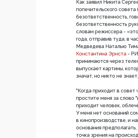
Как заявил Никита Сергее
попечительского совета 
безответственность, гово
безответственность руко
словам режиссера - «это
года, отправив туда, в ч
Медведева Наталью Тима
Константина Эрнста
- Р
принимаются через телеф
выпускает картины, кото
значат, но никто не знает
"Когда приходит в совет
простите меня за слово "
приходит человек, облеч
У меня нет оснований со
в кинопроизводстве, и на
основания предполагать
точка зрения на происхо