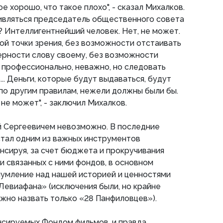
е хорошо, что такое плохо", - сказал Михалков.
ивляться председатель общественного совета
 Интеллигентнейший человек. Нет, не может.
ой точки зрения, без возможности отстаивать
верности слову своему, без возможности
 профессионально, неважно, но следовать
... Деньги, которые будут выдаваться, будут
о другим правилам, нежели должны были бы.
не может", - заключил Михалков.
й Сергеевичем невозможно. В последние
стал одним из важных инструментов
нсируя, за счет бюджета и прокручивания
и связанных с ними фондов, в основном
лумление над нашей историей и ценностями
евиафана» (исключения были, но крайне
жно назвать только «28 Панфиловцев»).
сируемых Фондом фильмов, и правда,