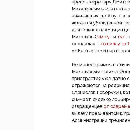
пресс-секретаря Дмитри
Михалковым в «латентной
начинавшая свой путь в 
является убежденной ли
деятельность «Ельцин це
Михалков (
см тут
и
тут
)
скандалах—
то виллу за 
«ВКонтакте» и партнер
Не менее примечательны 
Михалковым Совета Фонда
пристрастия уже давно с
отражаются на редакцион
Станислав Говорухин, ко
снимает, сколько лоббир
извращенцев
от совреме
выдачу президентских гр
Администрации президе