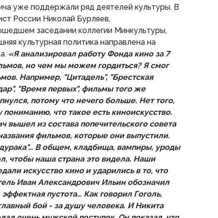
ча уже поддержали ряд деятелей культуры. В
ист России Николай Бурляев,
ошедшем заседании коллегии Минкультуры,
шняя культурная политика направлена на
а.
«Я анализировал работу Фонда кино за 7
льмов, но чем мы можем гордиться? Я смог
ьмов. Например, "Цитадель", "Брестская
дар", "Время первых", фильмы того же
нулся, потому что нечего больше. Нет того,
 пониманию, что такое есть киноискусство.
ч вышел из состава попечительского совета
названия фильмов, которые они выпустили.
 дурака"… В общем, кладбища, вампиры, уроды
тел, чтобы наша страна это видела. Наши
дали искусство кино и ударились в то, что
тель Иван Александрович Ильин обозначил
 эффектная пустота… Как говорил Гоголь,
главный бой - за душу человека. И Никита
лал очень мужской поступок. Он показал, что