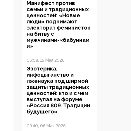
Манифест против
семьи и традиционных
ценностей: «Новые
люди» поднимают
электорат феминисток
на битву с
мужчинами-«бабуинам
и»
05:08, 15 Мая 2026
Эзотерика,
инфоцыганство и
лженаука под ширмой
защиты традиционных
ценностей: кто и с чем
выступал на форуме
«Россия 809. Традиции
будущего»
09:40, 06 Мая 2026