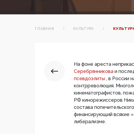
ГЛАВНАЯ
КУЛЬТУРА
КУЛЬТУР
На фоне ареста неприкас
Серебрянникова
и после
псевдоэлиты
, в России 
контрреволюция. Многол
кинематографистов, пожа
РФ кинорежиссеров Ники
состава попечительского
финансирующий всякие «
либерализме.