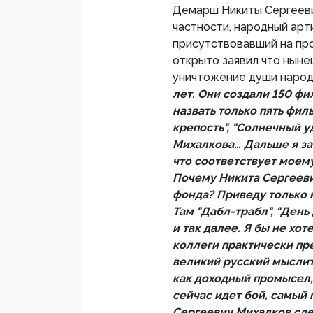
Демарш Никиты Сергееви
частности, народный арт
присутствовавший на пр
открыто заявил что ныне
уничтожение души народ
лет. Они создали 150 фи
назвать только пять фил
крепость", "Солнечный у
Михалкова… Дальше я зап
что соответствует моему
Почему Никита Сергееви
фонда? Приведу только 
Там "Дабл-трабл", "День
и так далее. Я бы не хо
коллеги практически пре
великий русский мысли
как доходный промысел,
сейчас идет бой, самый 
Сергеевич Михалков сде