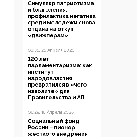
Симулякр патриотизма
и благолепия:
профилактика негатива
среди молодежи снова
отдана на откуп
«движперам»
03:35, 25 Апреля 2026
120 лет
парламентаризма: как
институт
народовластия
превратился в «чего
изволите» для
Правительства и АП
06:29, 15 Апреля 2026
Социальный фонд
России – пионер
жесткого внедрения