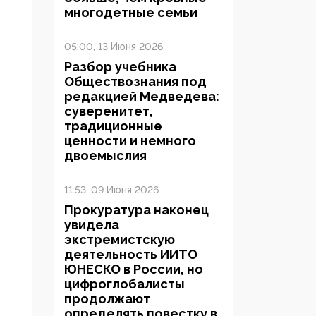
многодетные семьи
05:00, 13 Июня 2026
Разбор учебника
Обществознания под
редакцией Медведева:
суверенитет,
традиционные
ценности и немного
двоемыслия
11:53, 09 Июня 2026
Прокуратура наконец
увидела
экстремистскую
деятельность ИИТО
ЮНЕСКО в России, но
цифроглобалисты
продолжают
определять повестку в