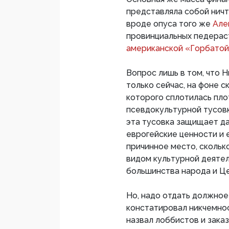
представляла собой нич
вроде опуса того же
Але
провинциальных педерас
американской «Горбатой
Вопрос лишь в том, что 
только сейчас, на фоне 
которого сплотилась пло
псевдокультурной тусовк
эта тусовка защищает да
еврогейские ценности и 
причинное место, скольк
видом культурной деятел
большинства народа и Ц
Но, надо отдать должное
констатировал никчемнос
назвал лоббистов и зака