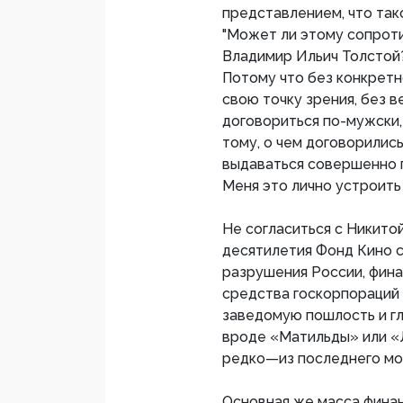
представлением, что тако
"Может ли этому сопрот
Владимир Ильич Толстой?
Потому что без конкретн
свою точку зрения, без 
договориться по-мужски,
тому, о чем договорились
выдаваться совершенно п
Меня это лично устроить 
Не согласиться с Никито
десятилетия Фонд Кино 
разрушения России, фина
средства госкорпораций 
заведомую пошлость и г
вроде «Матильды» или «Л
редко—из последнего мо
Основная же масса финан