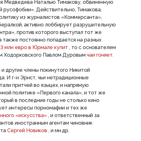
я Медведева Наталью Тимакову, обвиненную
 русофобии». Действительно, Тимакова,
политику из журналистов «Коммерсанта»,
бералкой, активно лоббирует разрушительную
нтра», против которого выступал тот же
 а также постоянно попадается на разных
1,3 млн евро в Юрмале купит
, то с основателем
ом Ходорковского Павлом Дуровым
чаи гоняет.
и другие члены покинутого Никитой
. И г-н Эрнст, чьи нетрадиционные
тали притчей во языцех, и напрямую
ной политике «Первого канала», и тот же
торый в последние годы не столько кино
ует интересы порномафии и тех же
нного «искусства»
, и ответственный за
антов иностранным агентам чиновник
нта
Сергей Новиков
, и мн.др.