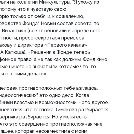
вич на коллегии Минкультуры, "Я ухожу из
потому что я чувствую свою
рю только от себя, и, к сожалению,
водства Фонда". Новый состав совета, по
 Византия» (совет обновили в апреле сего
астности, пресс-секретаря премьера
кову и директора «Первого канала»
ИА Катюша). «Решения в Фонде теперь
онное право, а не так как должны. Фонд кино
рые ничего не значат или которые что-то
, что с ними делать».
 человек противоположных тебе взглядов,
идеологических", это одно дело. Когда
ённый властью и возможностями, - это другое.
мневаться, что госпожа Тимакова разбирается
верняка разбирается. Но у меня есть
, что это совершенно противоположная мне
дящее, которая несовместима с моим