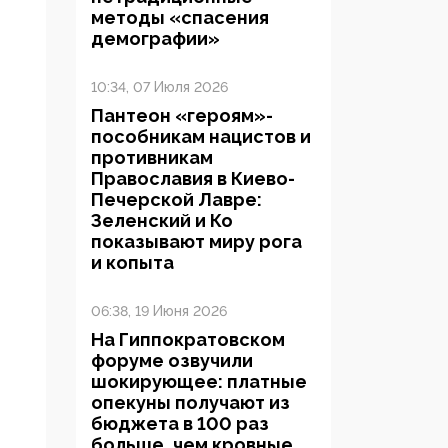
методы «спасения
демографии»
10:34, 07 Июля 2026
Пантеон «героям»-
пособникам нацистов и
противникам
Православия в Киево-
Печерской Лавре:
Зеленский и Ко
показывают миру рога
и копыта
06:38, 19 Июня 2026
На Гиппократовском
форуме озвучили
шокирующее: платные
опекуны получают из
бюджета в 100 раз
больше, чем кровные