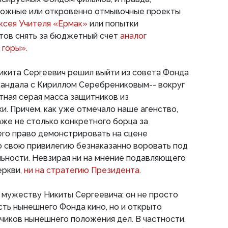
тожные или откровенно отмывочные проекты
ксея Учителя «Ермак»
или попытки
тов снять за бюджетный счет
аналог
 горы».
Никита Сергеевич решил выйти из совета Фонда
скандала с Кириллом Серебрениковым-- вокруг
тная серая масса защитников из
и. Причем, как уже отмечало наше агенство,
же не столько конкретного борца за
его право демонстрировать на сцене
о свою привилегию безнаказанно воровать под
ьности. Невзирая ни на мнение подавляющего
еркви,
ни на стратегию Президента.
 мужеству Никиты Сергеевича: он не просто
ть нынешнего Фонда кино, но и открыто
зчиков нынешнего положения дел. В частности,