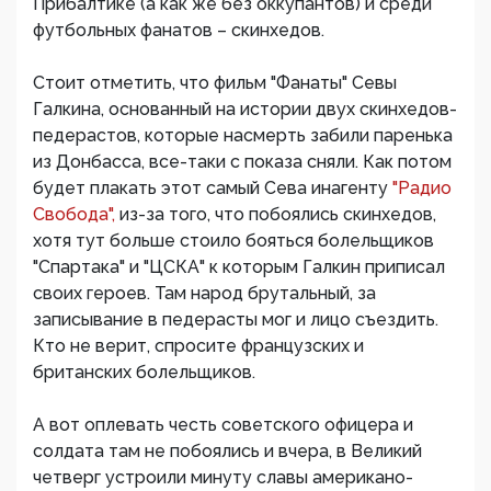
Прибалтике (а как же без оккупантов) и среди
футбольных фанатов – скинхедов.
Стоит отметить, что фильм "Фанаты" Севы
Галкина, основанный на истории двух скинхедов-
педерастов, которые насмерть забили паренька
из Донбасса, все-таки с показа сняли. Как потом
будет плакать этот самый Сева инагенту
"Радио
Свобода",
из-за того, что побоялись скинхедов,
хотя тут больше стоило бояться болельщиков
"Спартака" и "ЦСКА" к которым Галкин приписал
своих героев. Там народ брутальный, за
записывание в педерасты мог и лицо съездить.
Кто не верит, спросите французских и
британских болельщиков.
А вот оплевать честь советского офицера и
солдата там не побоялись и вчера, в Великий
четверг устроили минуту славы американо-