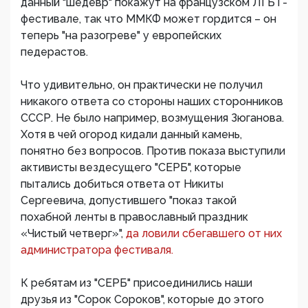
данный "шедевр" покажут на французском ЛГБТ-
фестивале, так что ММКФ может гордится – он
теперь "на разогреве" у европейских
педерастов.
Что удивительно, он практически не получил
никакого ответа со стороны наших сторонников
СССР. Не было например, возмущения Зюганова.
Хотя в чей огород кидали данный камень,
понятно без вопросов. Против показа выступили
активисты вездесущего "СЕРБ", которые
пытались добиться ответа от Никиты
Сергеевича, допустившего "показ такой
похабной ленты в православный праздник
«Чистый четверг»",
да ловили сбегавшего от них
администратора фестиваля.
К ребятам из "СЕРБ" присоединились наши
друзья из "Сорок Сороков", которые до этого