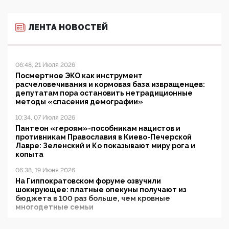
ЛЕНТА НОВОСТЕЙ
06:48, 21 Июля 2026
Посмертное ЭКО как инструмент
расчеловечивания и кормовая база извращенцев:
депутатам пора остановить нетрадиционные
методы «спасения демографии»
10:34, 07 Июля 2026
Пантеон «героям»-пособникам нацистов и
противникам Православия в Киево-Печерской
Лавре: Зеленский и Ко показывают миру рога и
копыта
06:38, 19 Июня 2026
На Гиппократовском форуме озвучили
шокирующее: платные опекуны получают из
бюджета в 100 раз больше, чем кровные
многодетные семьи
05:00, 13 Июня 2026