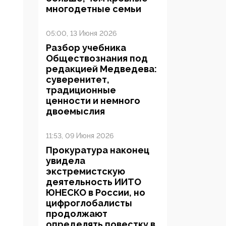
многодетные семьи
05:00, 13 Июня 2026
Разбор учебника
Обществознания под
редакцией Медведева:
суверенитет,
традиционные
ценности и немного
двоемыслия
11:53, 09 Июня 2026
Прокуратура наконец
увидела
экстремистскую
деятельность ИИТО
ЮНЕСКО в России, но
цифроглобалисты
продолжают
определять повестку в