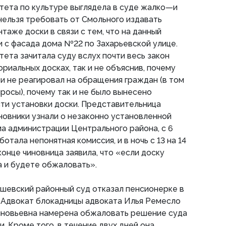
тета по культуре выглядела в суде жалко—и
 нельзя требовать от Смольного издавать
таже доски в связи с тем, что на данный
 с фасада дома №22 по Захарьевской улице.
ета зачитала суду вслух почти весь закон
риальных досках, так и не объяснив, почему
 и не реагировал на обращения граждан (в том
росы), почему так и не было вынесено
ти установки доски. Представительница
иновники узнали о незаконно установленной
ма администрации Центрального района, с 6
отала непонятная комиссия, и в ночь с 13 на 14
 конце чиновница заявила, что «если доску
а и будете обжаловать».
ышевский районный суд отказал пенсионерке в
 Адвокат блокадницы адвоката Илья Ремесло
иновьевна намерена обжаловать решение суда
. Кроме того, в течение двух дней она