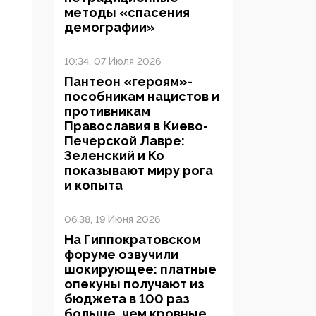
методы «спасения
демографии»
10:34, 07 Июля 2026
Пантеон «героям»-
пособникам нацистов и
противникам
Православия в Киево-
Печерской Лавре:
Зеленский и Ко
показывают миру рога
и копыта
06:38, 19 Июня 2026
На Гиппократовском
форуме озвучили
шокирующее: платные
опекуны получают из
бюджета в 100 раз
больше, чем кровные