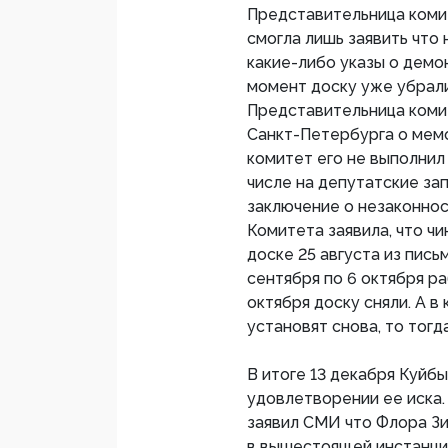
Представительница коми
смогла лишь заявить что
какие-либо указы о демон
момент доску уже убрали
Представительница комит
Санкт-Петербурга о мемо
комитет его не выполнил
числе на депутатские зап
заключение о незаконнос
Комитета заявила, что ч
доске 25 августа из пись
сентября по 6 октября раб
октября доску сняли. А в
установят снова, то тогд
В итоге 13 декабря Куйб
удовлетворении ее иска.
заявил СМИ что Флора З
в вышестоящей инстанции