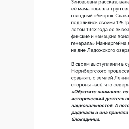
Зиновьевна рассказывала,
её мама повезла труп сво
голодный обморок. Слава
поделились своими 125 г
летом 1942 года её выве
финские и немецкие войс
генерала» Маннергейма д
на дне Ладожского озера
В своем выступлении в с
Нюрнбергского процесса,
сравнять с землей Ленин
стороны –всё, что север
«Обратите внимание, поч
исторический деятель в
национальностей. А пото
радикалы и она приняла
блокадница.