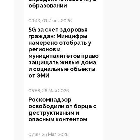
образовании
09:43, 01 Июня 2026
5G за счет здоровья
граждан: Минцифры
намерено отобрать у
регионов и
муниципалитетов право
защищать жилые дома
и социальные объекты
от ЭМИ
05:58, 26 Мая 2026
Роскомнадзор
освободили от борца с
деструктивным и
опасным контентом
07:39, 25 Мая 2026