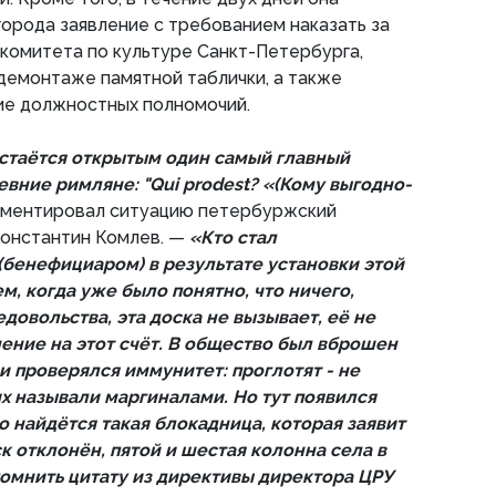
города заявление с требованием наказать за
комитета по культуре Санкт-Петербурга,
 демонтаже памятной таблички, а также
ие должностных полномочий.
остаётся открытым один самый главный
евние римляне: "Qui prodest? «(Кому выгодно-
ментировал ситуацию петербуржский
онстантин Комлев. —
«Кто стал
бенефициаром) в результате установки этой
м, когда уже было понятно, что ничего,
овольства, эта доска не вызывает, её не
нение на этот счёт. В общество был вброшен
 и проверялся иммунитет: проглотят - не
х называли маргиналами. Но тут появился
то найдётся такая блокадница, которая заявит
ск отклонён, пятой и шестая колонна села в
помнить цитату из директивы директора ЦРУ