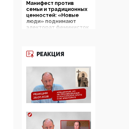
Манифест против
семьи и традиционных
ценностей: «Новые
люди» поднимают
электорат феминисток
на битву с
мужчинами-«бабуинам
и»
РЕАКЦИЯ
05:08, 15 Мая 2026
Эзотерика,
инфоцыганство и
лженаука под ширмой
защиты традиционных
ценностей: кто и с чем
выступал на форуме
«Россия 809. Традиции
будущего»
09:40, 06 Мая 2026