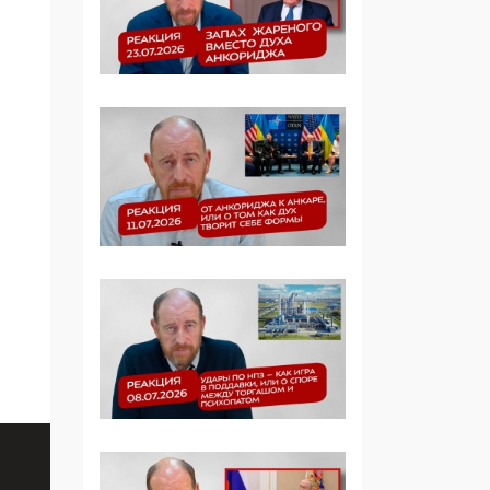
Симулякр патриотизма
и благолепия:
профилактика негатива
среди молодежи снова
отдана на откуп
«движперам»
03:35, 25 Апреля 2026
120 лет
парламентаризма: как
институт
народовластия
превратился в «чего
изволите» для
Правительства и АП
06:29, 15 Апреля 2026
Социальный фонд
России – пионер
жесткого внедрения