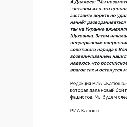
А.Даллеса: "Мы незамет
заставим их в эти ценно
заставить верить не уда
начнёт разворачиваться
так на Украине вживлял
Шухевича. Затем началас
непрерывным очернение
советского народа в Ве
возвеличиванием нацист
надеюсь, что российско
врагов так и останутся 
Редакция РИА «Катюша» 
которая дала новый бой
фашистов. Мы будем след
РИА Катюша