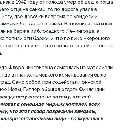
 как в 1942 году от голода умер её дед, а когда
его отца на санках, то по дороге упала в
 Богу, две девочки вовремя её увидели и
раммами блокадного пайка. Вспомнила она и как
зли на барже из блокадного Ленинграда, а
ка топили эти баржи, и что по вине «хорошего
о сих пор неизвестно сколько людей покоится
.
уде Флора Зиновьевна ссылалась на материалы
 где в планах немецкого командования было
град. Само собой, при содействии финской
нее Невы, Гитлер обещал отдать Финляндии.
ему доску сняли: не потому, что сей
иноват в геноциде мирных жителей всех
му, что этот позор повредили вандалы,
 «непрезентабельный вид» - возмущалась