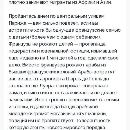
плотно занимают мигранты из Африки и Азии.
Пройдитесь днем по центральным улицам
Парижа — вам сильно повезет, если вы
встретите хотя бы одну-две французские семью
с детьми (более чем с одним ребенком).
Французы не рожают детей — пропаганда
педерастии и ювенальной юстиции, изымавшей
еще недавно на 1 млн детей в год, сделали свое
дело. Вместо французов рожают арабы из
бывших французских колоний. Арабы встретят
вас везде, от аэропорта Шарль де Голль до
газона возле Лувра: они кричат, совершают
намаз, и никто их не останавливает и не делает
замечаний. Их не трогают ювенальные тетеньки
из опеки, и даже когда банды арабской
молодежи громят магазины и жгут машины,
полиция им не препятствует. Толерантность,
которую агенты нового мирового порядка