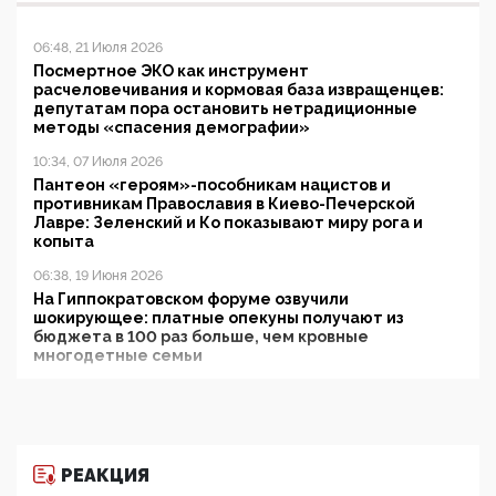
06:48, 21 Июля 2026
Посмертное ЭКО как инструмент
расчеловечивания и кормовая база извращенцев:
депутатам пора остановить нетрадиционные
методы «спасения демографии»
10:34, 07 Июля 2026
Пантеон «героям»-пособникам нацистов и
противникам Православия в Киево-Печерской
Лавре: Зеленский и Ко показывают миру рога и
копыта
06:38, 19 Июня 2026
На Гиппократовском форуме озвучили
шокирующее: платные опекуны получают из
бюджета в 100 раз больше, чем кровные
многодетные семьи
05:00, 13 Июня 2026
Разбор учебника Обществознания под редакцией
Медведева: суверенитет, традиционные ценности
и немного двоемыслия
РЕАКЦИЯ
11:53, 09 Июня 2026