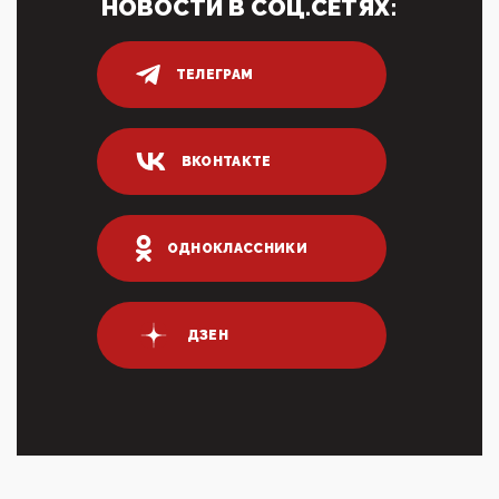
НОВОСТИ В СОЦ.СЕТЯХ:
05:52, 10 Апреля 2026
Тем временем, в Германии г-н Мерц заявил, что
80% сирийцев в ФРГ должны вернуться на родину.
Он это ...
ТЕЛЕГРАМ
04:47, 10 Апреля 2026
ИНН для переводов по СБП это первый шаг из
логических двухЗаполнение ИНН при любых
ВКОНТАКТЕ
переводах по ...
03:35, 10 Апреля 2026
Суммарное вознаграждение менеджменту в 15
крупных банках по итогам 2025 года превысило 63
ОДНОКЛАССНИКИ
млрд руб. ...
03:01, 10 Апреля 2026
Террорист и убийца Буданов вальяжно сообщил,
что союзники просили Киев не наносить удары по
ДЗЕН
энергети...
01:54, 10 Апреля 2026
ПрезидентПутинвчера вечером обьявил
Пасхальное перемирие с 16 часов субботы до конца
дня Воскресен...
01:09, 10 Апреля 2026