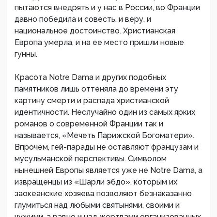
пытаются внедрять и у нас в России, во Франции
давно победила и совесть, и веру, и
национальное достоинство. Христианская
Европа умерла, и на ее место пришли новые
гунны.
Красота Notre Dama и других подобных
памятников лишь оттеняла до времени эту
картину смерти и распада христианской
идентичности. Неслучайно один из самых ярких
романов о современной Франции так и
называется, «Мечеть Парижской Богоматери».
Впрочем, гей-парады не оставляют французам и
мусульманской перспективы. Символом
нынешней Европы является уже не Notre Dama, а
извращенцы из «Шарли эбдо», которым их
заокеанские хозяева позволяют безнаказанно
глумиться над любыми святынями, своими и
чужими, а равно и над жертвами организованных