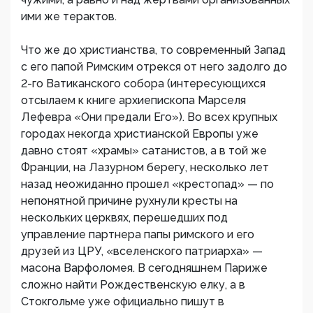
ими же терактов.
Что же до христианства, то современный Запад
с его папой Римским отрекся от него задолго до
2-го Ватиканского собора (интересующихся
отсылаем к книге архиепископа Марселя
Лефевра «Они предали Его»). Во всех крупных
городах некогда христианской Европы уже
давно стоят «храмы» сатанистов, а в той же
Франции, на Лазурном берегу, несколько лет
назад неожиданно прошел «крестопад» — по
непонятной причине рухнули кресты на
нескольких церквях, перешедших под
управление партнера папы римского и его
друзей из ЦРУ, «вселенского патриарха» —
масона Варфоломея. В сегодняшнем Париже
сложно найти Рождественскую елку, а в
Стокгольме уже официально пишут в