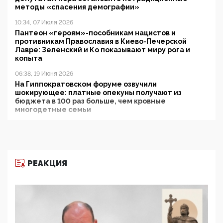
методы «спасения демографии»
10:34, 07 Июля 2026
Пантеон «героям»-пособникам нацистов и
противникам Православия в Киево-Печерской
Лавре: Зеленский и Ко показывают миру рога и
копыта
06:38, 19 Июня 2026
На Гиппократовском форуме озвучили
шокирующее: платные опекуны получают из
бюджета в 100 раз больше, чем кровные
многодетные семьи
05:00, 13 Июня 2026
Разбор учебника Обществознания под редакцией
Медведева: суверенитет, традиционные ценности
и немного двоемыслия
РЕАКЦИЯ
11:53, 09 Июня 2026
Прокуратура наконец увидела экстремистскую
деятельность ИИТО ЮНЕСКО в России, но
цифроглобалисты продолжают определять
повестку в образовании
09:43, 01 Июня 2026