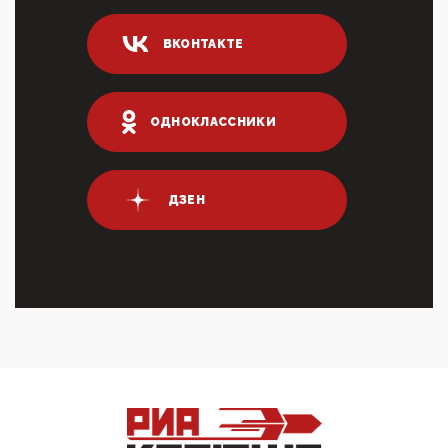
ИНН для переводов по СБП это первый шаг из
логических двухЗаполнение ИНН при любых
ВКОНТАКТЕ
переводах по ...
03:35, 10 Апреля 2026
Суммарное вознаграждение менеджменту в 15
крупных банках по итогам 2025 года превысило 63
ОДНОКЛАССНИКИ
млрд руб. ...
03:01, 10 Апреля 2026
Террорист и убийца Буданов вальяжно сообщил,
что союзники просили Киев не наносить удары по
ДЗЕН
энергети...
01:54, 10 Апреля 2026
ПрезидентПутинвчера вечером обьявил
Пасхальное перемирие с 16 часов субботы до конца
дня Воскресен...
01:09, 10 Апреля 2026
Цифроконцлагерь работает только на
входМошенники активно пользуются аккаунтами на
Госуслугах уме...
12:01, 10 Апреля 2026
Сионистское правительство благосклонно