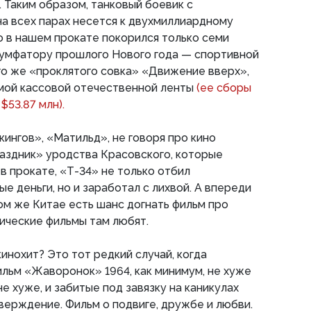
. Таким образом, танковый боевик с
а всех парах несется к двухмиллиардному
о в нашем прокате покорился только семи
иумфатору прошлого Нового года — спортивной
го же «проклятого совка» «Движение вверх»,
ой кассовой отечественной ленты
(ее сборы
$53.87 млн).
икингов», «Матильд», не говоря про кино
аздник» уродства Красовского, которые
в прокате, «Т-34» не только отбил
е деньги, но и заработал с лихвой. А впереди
том же Китае есть шанс догнать фильм про
ические фильмы там любят.
инохит? Это тот редкий случай, когда
льм «Жаворонок» 1964, как минимум, не хуже
не хуже, и забитые под завязку на каникулах
ерждение. Фильм о подвиге, дружбе и любви.