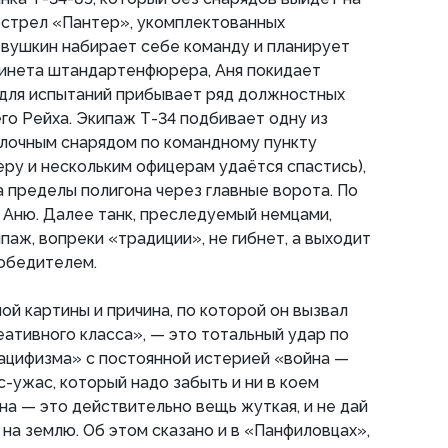
бстрел «Пантер», укомплектованных
Ивушкин набирает себе команду и планирует
абинета штандартенфюрера, Аня покидает
а для испытаний прибывает ряд должностных
го Рейха. Экипаж Т-34 подбивает одну из
олочным снарядом по командному пункту
еру и нескольким офицерам удаётся спастись),
а пределы полигона через главные ворота. По
Аню. Далее танк, преследуемый немцами,
паж, вопреки «традиции», не гибнет, а выходит
победителем.
ой картины и причина, по которой он вызвал
ативного класса», — это тотальный удар по
ацифизма» с постоянной истерией «война —
с-ужас, который надо забыть и ни в коем
на — это действительно вещь жуткая, и не дай
 на землю. Об этом сказано и в «Панфиловцах»,