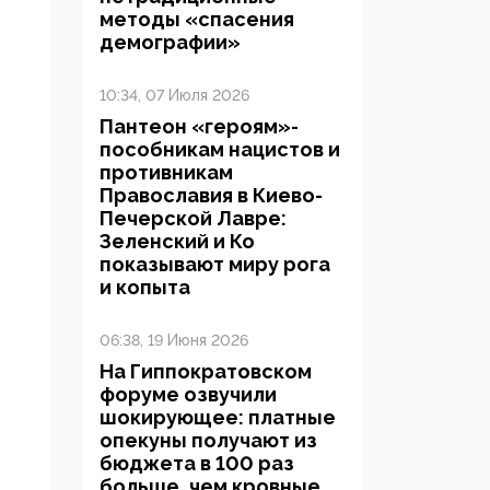
методы «спасения
демографии»
10:34, 07 Июля 2026
Пантеон «героям»-
пособникам нацистов и
противникам
Православия в Киево-
Печерской Лавре:
Зеленский и Ко
показывают миру рога
и копыта
06:38, 19 Июня 2026
На Гиппократовском
форуме озвучили
шокирующее: платные
опекуны получают из
бюджета в 100 раз
больше, чем кровные