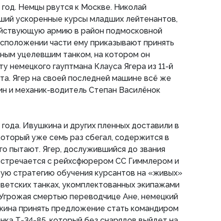
 год. Немцы рвутся к Москве. Николай
вший ускоренные курсы младших лейтенантов,
ействующую армию в район подмосковной
асположении части ему приказывают принять
ным уцелевшим танком, на котором он
у немецкого гауптмана Клауса Ягера из 11-й
та. Ягер на своей последней машине всё же
ин и механик-водитель Степан Василёнок
 года. Ивушкина и других пленных доставили в
, который уже семь раз сбегал, содержится в
го пытают. Ягер, дослужившийся до звания
стречается с рейхсфюрером СС Гиммлером и
вую стратегию обучения курсантов на «живых»
ветских танках, укомплектованных экипажами
 Угрожая смертью переводчице Ане, немецкий
кина принять предложение стать командиром
нка Т-34-85, который без снарядов выйдет на