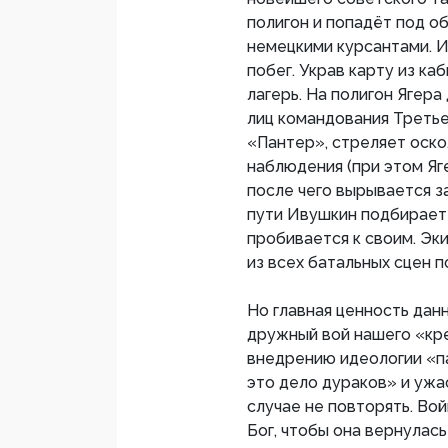
полигон и попадёт под о
немецкими курсантами. 
побег. Украв карту из к
лагерь. На полигон Ягер
лиц командования Третье
«Пантер», стреляет оск
наблюдения (при этом Яг
после чего вырывается з
пути Ивушкин подбирает 
пробивается к своим. Эки
из всех батальных сцен 
Но главная ценность данн
дружный вой нашего «кре
внедрению идеологии «п
это дело дураков» и ужа
случае не повторять. Вой
Бог, чтобы она вернулась