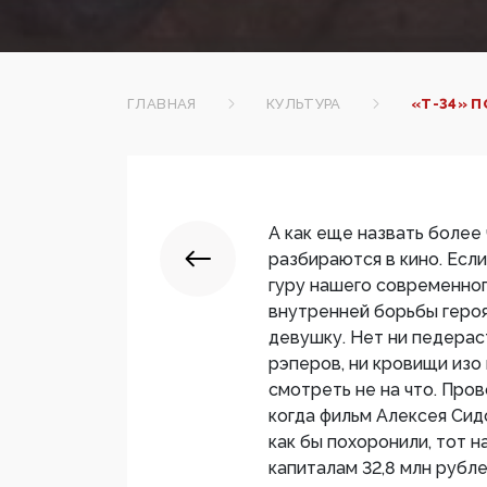
ГЛАВНАЯ
КУЛЬТУРА
«Т-34» 
А как еще назвать более
разбираются в кино. Есл
гуру нашего современног
внутренней борьбы героя 
девушку. Нет ни педераст
рэперов, ни кровищи изо
смотреть не на что. Пров
когда фильм Алексея Сид
как бы похоронили, тот 
капиталам 32,8 млн рубл