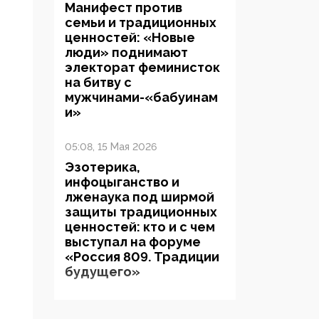
Манифест против
семьи и традиционных
ценностей: «Новые
люди» поднимают
электорат феминисток
на битву с
мужчинами-«бабуинам
и»
05:08, 15 Мая 2026
Эзотерика,
инфоцыганство и
лженаука под ширмой
защиты традиционных
ценностей: кто и с чем
выступал на форуме
«Россия 809. Традиции
будущего»
09:40, 06 Мая 2026