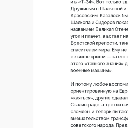
и в «Т-34». Вот только 
Дружиным с Шальопой и 
Красовским. Казалось бы,
Шальопа и Сидоров показ
названием Великая Отече
угол и плачет, а встает н
Брестской крепости, тан
спасителем мира. Ему не 
ее выше крыши — за его с
этого «тайного знания» 
военные машины».
И потому любое воспоми
ориентированную на Евро
«каяться», другие сдавал
Сталинграде, а третьи на
сломлен, и теперь пытаю
вмешательством трансфор
советского народа. Преда