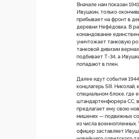
Вначале нам показан 1941
Ивушкин, только окончи
прибывает на фронт в д
деревни Нефёдовка. В р
командование единствен
уничтожает танковую рот
танковой дивизии вермах
подбивает Т-34, а Ивушк
попадают в плен.
Далее идут события 1944
концлагерь SIII. Николай
специальном блоке, где е
штандартенфюрера СС, в
предлагает ему свою но
мишенях — подвижных со
из числа военнопленных.
офицер заставляет Ивуш
новейшего советского та