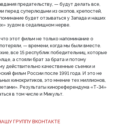
авдания предательству, — будут делать все,
ми перед суперлюдьми из окопов, крепостей,
поминание будет отзываться у Запада и наших
х» зудом в седалищном нерве.
 что этот фильм не только напоминание о
ы потеряли, — времени, когда мы были вместе.
ские, все 15 республик победительниц, которые
толще, а стояли брат за брата и потому
му действительно качественные съемки и
ский фильм России после 1991 года. И это не
ьных кинокритиков, это мнение тех миллионов,
летами». Результаты кинореферендума «Т-34»
ться в том числе и Микульт.
АШУ ГРУППУ ВКОНТАКТЕ