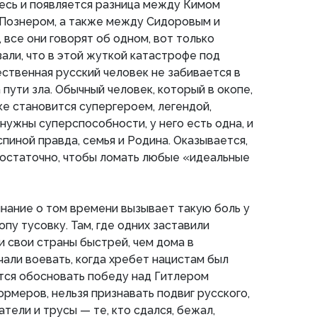
здесь и появляется разница между Кимом
Познером, а также между Сидоровым и
 все они говорят об одном, вот только
али, что в этой жуткой катастрофе под
ственная русский человек не забивается в
а пути зла. Обычный человек, который в окопе,
ке становится супергероем, легендой,
нужны суперспособности, у него есть одна, и
пиной правда, семья и Родина. Оказывается,
достаточно, чтобы ломать любые «идеальные
нание о том времени вызывает такую боль у
пу тусовку. Там, где одних заставили
и свои страны быстрей, чем дома в
чали воевать, когда хребет нацистам был
тся обосновать победу над Гитлером
меров, нельзя признавать подвиг русского,
тели и трусы — те, кто сдался, бежал,