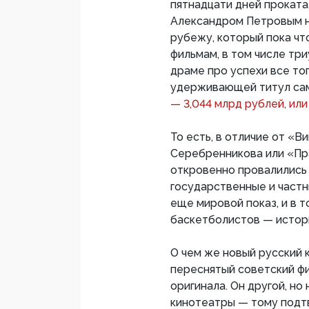
пятнадцати дней проката
Александром Петровым н
рубежу, который пока чт
фильмам, в том числе тр
драме про успехи все то
удерживающей титул сам
— 3,044 млрд рублей, или 
То есть, в отличие от «В
Серебренникова или «Пр
откровенно провалились 
государственные и частны
еще мировой показ, и в 
баскетболистов — истор
О чем же новый русский к
переснятый советский фи
оригинала. Он другой, но 
кинотеатры — тому подтв