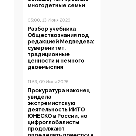
многодетные семьи
05:00, 13 Июня 2026
Разбор учебника
Обществознания под
редакцией Медведева:
суверенитет,
традиционные
ценности и немного
двоемыслия
11:53, 09 Июня 2026
Прокуратура наконец
увидела
экстремистскую
деятельность ИИТО
ЮНЕСКО в России, но
цифроглобалисты
продолжают
определять повестку в