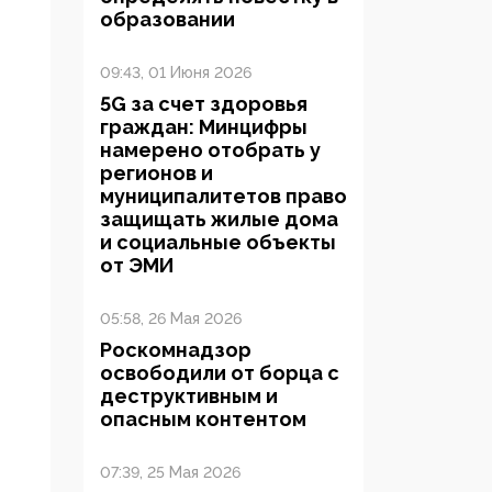
образовании
09:43, 01 Июня 2026
5G за счет здоровья
граждан: Минцифры
намерено отобрать у
регионов и
муниципалитетов право
защищать жилые дома
и социальные объекты
от ЭМИ
05:58, 26 Мая 2026
Роскомнадзор
освободили от борца с
деструктивным и
опасным контентом
07:39, 25 Мая 2026