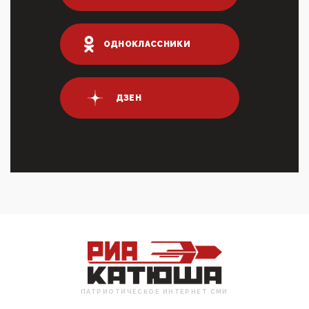
03:35, 10 Апреля 2026
Суммарное вознаграждение менеджменту в 15
крупных банках по итогам 2025 года превысило 63
ОДНОКЛАССНИКИ
млрд руб. ...
03:01, 10 Апреля 2026
Террорист и убийца Буданов вальяжно сообщил,
что союзники просили Киев не наносить удары по
ДЗЕН
энергети...
01:54, 10 Апреля 2026
ПрезидентПутинвчера вечером обьявил
Пасхальное перемирие с 16 часов субботы до конца
дня Воскресен...
01:09, 10 Апреля 2026
Цифроконцлагерь работает только на
входМошенники активно пользуются аккаунтами на
Госуслугах уме...
12:01, 10 Апреля 2026
Сионистское правительство благосклонно
разрешило православным христианам провести
обряд Схождения Бл...
ПАТРИОТИЧЕСКОЕ ИНТЕРНЕТ СМИ