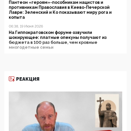
Пантеон «героям»-пособникам нацистов и
противникам Православия в Киево-Печерской
Лавре: Зеленский и Ко показывают миру рога и
копыта
06:38, 19 Июня 2026
На Гиппократовском форуме озвучили
шокирующее: платные опекуны получают из
бюджета в 100 раз больше, чем кровные
многодетные семьи
05:00, 13 Июня 2026
Разбор учебника Обществознания под редакцией
Медведева: суверенитет, традиционные ценности
и немного двоемыслия
РЕАКЦИЯ
11:53, 09 Июня 2026
Прокуратура наконец увидела экстремистскую
деятельность ИИТО ЮНЕСКО в России, но
цифроглобалисты продолжают определять
повестку в образовании
09:43, 01 Июня 2026
5G за счет здоровья граждан: Минцифры намерено
отобрать у регионов и муниципалитетов право
защищать жилые дома и социальные объекты от