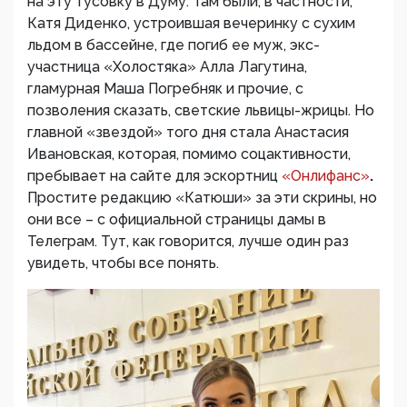
на эту тусовку в Думу. Там были, в частности,
Катя Диденко, устроившая вечеринку с сухим
льдом в бассейне, где погиб ее муж, экс-
участница «Холостяка» Алла Лагутина,
гламурная Маша Погребняк и прочие, с
позволения сказать, светские львицы-жрицы. Но
главной «звездой» того дня стала Анастасия
Ивановская, которая, помимо соцактивности,
пребывает на сайте для эскортниц
«Онлифанс»
.
Простите редакцию «Катюши» за эти скрины, но
они все – с официальной страницы дамы в
Телеграм.
Тут, как говорится, лучше один раз
увидеть, чтобы все понять.