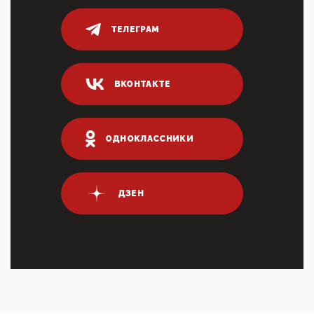
Тем временем, в Германии г-н Мерц заявил, что
80% сирийцев в ФРГ должны вернуться на родину.
Он это ...
ТЕЛЕГРАМ
04:47, 10 Апреля 2026
ИНН для переводов по СБП это первый шаг из
логических двухЗаполнение ИНН при любых
ВКОНТАКТЕ
переводах по ...
03:35, 10 Апреля 2026
Суммарное вознаграждение менеджменту в 15
крупных банках по итогам 2025 года превысило 63
ОДНОКЛАССНИКИ
млрд руб. ...
03:01, 10 Апреля 2026
Террорист и убийца Буданов вальяжно сообщил,
что союзники просили Киев не наносить удары по
ДЗЕН
энергети...
01:54, 10 Апреля 2026
ПрезидентПутинвчера вечером обьявил
Пасхальное перемирие с 16 часов субботы до конца
дня Воскресен...
01:09, 10 Апреля 2026
Цифроконцлагерь работает только на