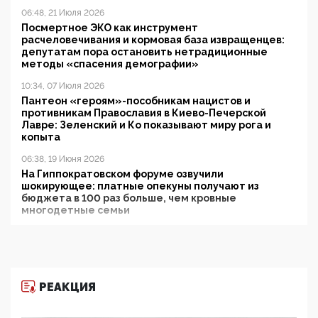
06:48, 21 Июля 2026
Посмертное ЭКО как инструмент
расчеловечивания и кормовая база извращенцев:
депутатам пора остановить нетрадиционные
методы «спасения демографии»
10:34, 07 Июля 2026
Пантеон «героям»-пособникам нацистов и
противникам Православия в Киево-Печерской
Лавре: Зеленский и Ко показывают миру рога и
копыта
06:38, 19 Июня 2026
На Гиппократовском форуме озвучили
шокирующее: платные опекуны получают из
бюджета в 100 раз больше, чем кровные
многодетные семьи
05:00, 13 Июня 2026
Разбор учебника Обществознания под редакцией
Медведева: суверенитет, традиционные ценности
и немного двоемыслия
РЕАКЦИЯ
11:53, 09 Июня 2026
Прокуратура наконец увидела экстремистскую