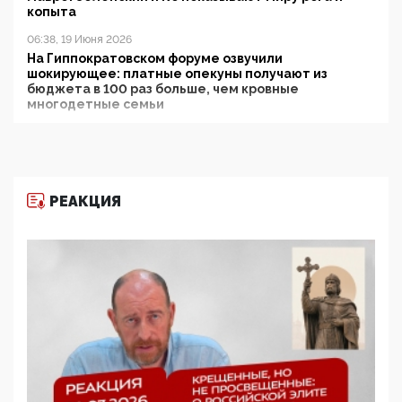
копыта
06:38, 19 Июня 2026
На Гиппократовском форуме озвучили
шокирующее: платные опекуны получают из
бюджета в 100 раз больше, чем кровные
многодетные семьи
05:00, 13 Июня 2026
Разбор учебника Обществознания под редакцией
Медведева: суверенитет, традиционные ценности
и немного двоемыслия
РЕАКЦИЯ
11:53, 09 Июня 2026
Прокуратура наконец увидела экстремистскую
деятельность ИИТО ЮНЕСКО в России, но
цифроглобалисты продолжают определять
повестку в образовании
09:43, 01 Июня 2026
5G за счет здоровья граждан: Минцифры намерено
отобрать у регионов и муниципалитетов право
защищать жилые дома и социальные объекты от
ЭМИ
05:58, 26 Мая 2026