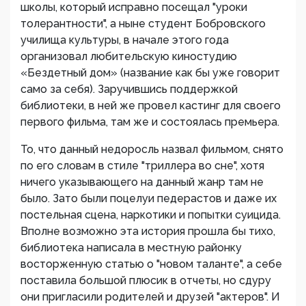
школы, который исправно посещал "уроки
толерантности", а ныне студент Бобровского
училища культуры, в начале этого года
организовал любительскую киностудию
«Бездетный дом» (название как бы уже говорит
само за себя). Заручившись поддержкой
библиотеки, в ней же провел кастинг для своего
первого фильма, там же и состоялась премьера.
То, что данный недоросль назвал фильмом, снято
по его словам в стиле "триллера во сне", хотя
ничего указывающего на данный жанр там не
было. Зато были поцелуи педерастов и даже их
постельная сцена, наркотики и попытки суицида.
Вполне возможно эта история прошла бы тихо,
библиотека написала в местную районку
восторженную статью о "новом таланте", а себе
поставила большой плюсик в отчеты, но сдуру
они пригласили родителей и друзей "актеров". И