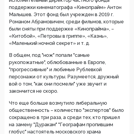
исполнительный директор частного фонда
поддержки кинематографа «Кинопрайм» Антон
Малышев. Этот фонд был учрежден в 2019 г.
Романом Абрамовичем, среди фильмов, которые
были сняты при поддержке «Кинопрайма», –
«Китобой», «Петровы в гриппе», «Казнь»,
«Маленький ночной секрет» и т. д.
В общем, под "нож" попали "самые
рукопожатные", облюбованные в Европе,
"прогрессивные" и любимые Рублевкой
персонажи от культуры. Разумеется, дружный
вой о том, "как они посмели" уже звучит и
закончится не скоро.
Что еще больше возмутило либеральную
общественность – количество "экспертов" было
сокращено в три раза, а среди тех, кто пришел
на замену "Дуракам" "Географам пропившим
глобус" настоятель московского храма