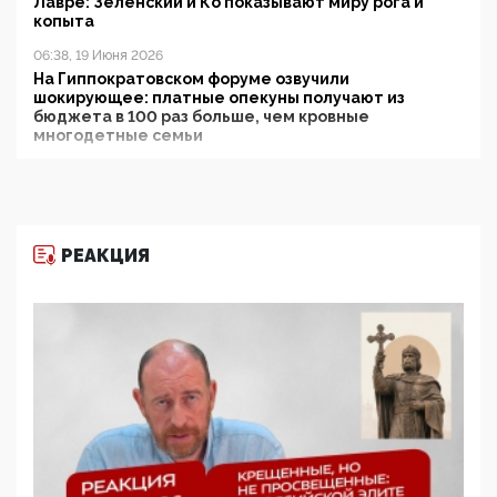
Лавре: Зеленский и Ко показывают миру рога и
копыта
06:38, 19 Июня 2026
На Гиппократовском форуме озвучили
шокирующее: платные опекуны получают из
бюджета в 100 раз больше, чем кровные
многодетные семьи
05:00, 13 Июня 2026
Разбор учебника Обществознания под редакцией
Медведева: суверенитет, традиционные ценности
и немного двоемыслия
РЕАКЦИЯ
11:53, 09 Июня 2026
Прокуратура наконец увидела экстремистскую
деятельность ИИТО ЮНЕСКО в России, но
цифроглобалисты продолжают определять
повестку в образовании
09:43, 01 Июня 2026
5G за счет здоровья граждан: Минцифры намерено
отобрать у регионов и муниципалитетов право
защищать жилые дома и социальные объекты от
ЭМИ
05:58, 26 Мая 2026