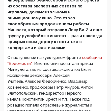
либеральных режиссеров и самого Эрнста
из составов экспертных советов по
игровому, документальному и
анимационному кино. Это стало
своеобразным продолжением работы
Минюста, который отправил Леву Би-2 и еще
группу русофобов в инагенты, раз и навсегда
прикрыв оным дорогу к гоститьке с
концертами и фестивалями.
О наступлении на культурном фронте
сообщили
"Ведомости".
Именно они прочитали приказ
Минкульта, где из состава экспертов были
исключены режиссеры Алексей
Учитель, Алексей Федорченко, Владимир
Хотиненко, продюсеры Петр Ануров, Антон
Златопольский , гендиректор Первого
канала Константин Эрнст и т.п.. Также под
ротацию попали отраслевые журналисты и