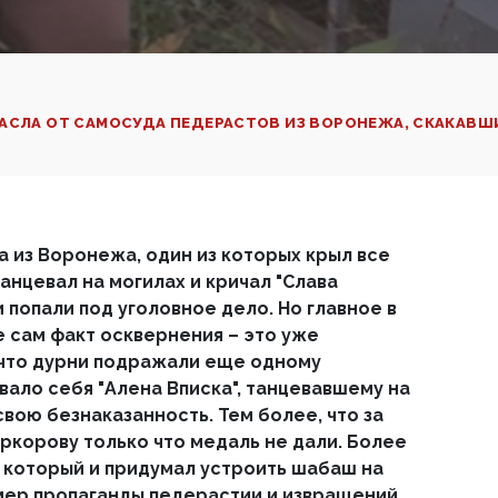
АСЛА ОТ САМОСУДА ПЕДЕРАСТОВ ИЗ ВОРОНЕЖА, СКАКАВШ
 из Воронежа, один из которых крыл все
анцевал на могилах и кричал "Слава
и попали под уголовное дело. Но главное в
е сам факт осквернения – это уже
 что дурни подражали еще одному
вало себя "Алена Вписка", танцевавшему на
свою безнаказанность. Тем более, что за
ркорову только что медаль не дали. Более
, который и придумал устроить шабаш на
мер пропаганды педерастии и извращений