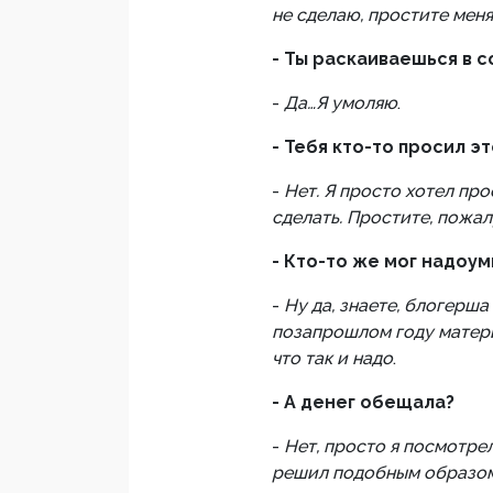
не сделаю, простите меня
- Ты раскаиваешься в 
-
Да…Я умоляю
.
- Тебя кто-то просил э
-
Нет. Я просто хотел про
сделать. Простите, пожа
- Кто-то же мог надоум
-
Ну да, знаете, блогерша
позапрошлом году матери
что так и надо
.
- А денег обещала?
-
Нет, просто я посмотрел
решил подобным образом