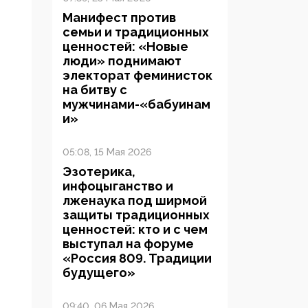
Манифест против
семьи и традиционных
ценностей: «Новые
люди» поднимают
электорат феминисток
на битву с
мужчинами-«бабуинам
и»
05:08, 15 Мая 2026
Эзотерика,
инфоцыганство и
лженаука под ширмой
защиты традиционных
ценностей: кто и с чем
выступал на форуме
«Россия 809. Традиции
будущего»
09:40, 06 Мая 2026