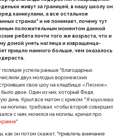
деньки живут за границей, в нашу школу он
еред каникулами, а все остальное
анных странах" и не понимает, почему тут
венным положительным моментом данной
кие ребята почти того же возраста, что и
ему домой унять наглеца и извращенца-
ебят пришло намного больше, чем оказалось
едераста.
т полиция успела раньше "благодарных
ычислили двух молодых воронежских
 устроивших свое шоу на кладбище «Лесное».
было двое. Один из них, который Федя,
ю дичь. Крыл все матом с криком: "
Я королева,
л на могилах, требовал, чтобы второй совершил
вался с ним, мочился на могилы, кричал про
Украине"
ы, как он потом скажет, "привлечь внимание