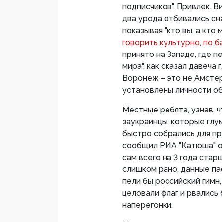
подписчиков". Привлек. В
два урода отбивались сна
показывая "кто вы, а кто 
говорить культурно, по б
принято на Западе, где 
мира", как сказал давеча 
Воронеж – это не Амстер
установлены личности об
Местные ребята, узнав, ч
заукраинцы, которые глу
быстро собрались для пр
сообщил РИА "Катюша" од
сам всего на 3 года стар
слишком рано, данные па
пели бы российский гимн
целовали флаг и рвались
наперегонки.