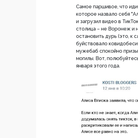
Самое паршивое, что ид
которое назвало себя "А
и загрузил видео в ТикТок
столица – не Воронеж и н
остановить дурь (это, к 
буйствовало ковидобесие
мужебаб спокойно призыв
могилы. Вот, полюбуйтесь
января этого года.