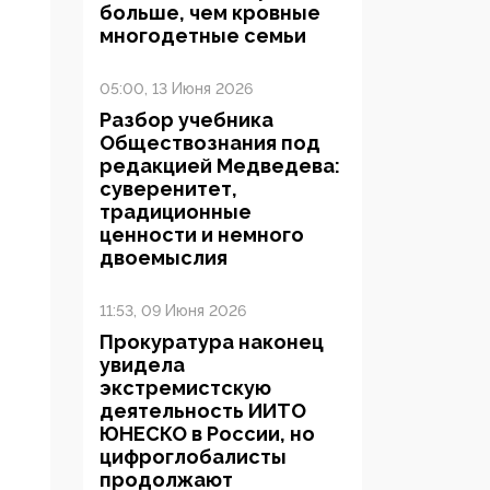
больше, чем кровные
многодетные семьи
05:00, 13 Июня 2026
Разбор учебника
Обществознания под
редакцией Медведева:
суверенитет,
традиционные
ценности и немного
двоемыслия
11:53, 09 Июня 2026
Прокуратура наконец
увидела
экстремистскую
деятельность ИИТО
ЮНЕСКО в России, но
цифроглобалисты
продолжают