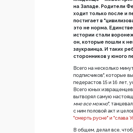
на Западе. Родители Фе
ходит только после и п
постигает в "цивилизов
это не норма. Единст
истории стали воронежс
он, которые пошли к н
заукраинца. И таких р
сторонников у юного п
Всего на несколько мину
подписчиков", которые в
педерастов 15 и 16 лет,
Всего юных извращенцев 
вытворял самую настоящу
мне все можно
", танцева
с ним половой акт и цело
"смерть русне" и "слава 
В общем, делал все, чтоб