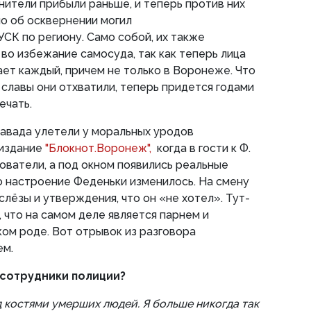
анители прибыли раньше, и теперь против них
о об осквернении могил
СК по региону. Само собой, их также
 во избежание самосуда, так как теперь лица
ет каждый, причем не только в Воронеже. Что
 славы они отхватили, теперь придется годами
ечать.
равада улетели у моральных уродов
 издание
"Блокнот.Воронеж",
когда в гости к Ф.
ователи, а под окном появились реальные
то настроение Феденьки изменилось. На смену
лёзы и утверждения, что он «не хотел». Тут-
 что на самом деле является парнем и
ком роде. Вот отрывок из разговора
ем.
и сотрудники полиции?
ад костями умерших людей. Я больше никогда так