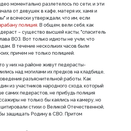
идео моментально разлетелось по сети, и эти
чала от девушек в кафе, матеря их, хамя и
мы" и всячески утверждали, что им, если
арабану полиция.
В общем, вели себя, как
педераст – существо высшей касты, "спаситель
глава ВОЗ. Вот только идиоты не учли, что
дам. В течение нескольких часов были
оих, причем не только полицией.
то у них на районе живут педерасты-
мились над могилами их предков на кладбище,
оведения разъяснительной работы. Как
ин из участников народного схода, который
ше самих педерастов, не прибудь полиция
ссажиры не только бы каялись на камеру, но
, цитировали стихи о Великой Отечественной,
 бы защищать Родину в СВО. Притом