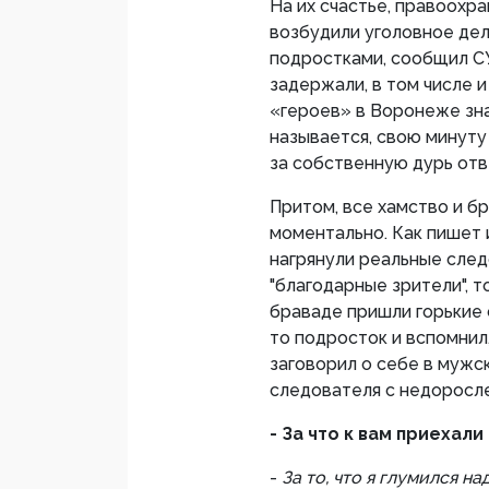
На их счастье, правоохр
возбудили уголовное дел
подростками, сообщил СУ
задержали, в том числе и
«героев» в Воронеже зна
называется, свою минуту
за собственную дурь отв
Притом, все хамство и б
моментально. Как пишет
нагрянули реальные след
"благодарные зрители", 
браваде пришли горькие с
то подросток и вспомнил,
заговорил о себе в мужс
следователя с недоросл
- За что к вам приехал
-
За то, что я глумился н