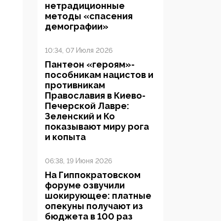
нетрадиционные
методы «спасения
демографии»
10:34, 07 Июля 2026
Пантеон «героям»-
пособникам нацистов и
противникам
Православия в Киево-
Печерской Лавре:
Зеленский и Ко
показывают миру рога
и копыта
06:38, 19 Июня 2026
На Гиппократовском
форуме озвучили
шокирующее: платные
опекуны получают из
бюджета в 100 раз