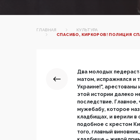
ГЛАВНАЯ
КУЛЬТУРА
СПАСИБО, КИРКОРОВ! ПОЛИЦИЯ СП
Два молодых педераста
матом, испражнялся и т
Украине!", арестованы 
этой истории далеко н
последствие. Главное,
мужебабу, которое наз
кладбищах, и верили в 
подобное с крестом Ки
того, главный виновник
кладбище – живой при