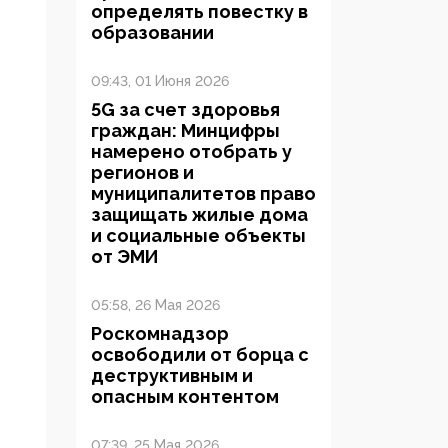
определять повестку в
образовании
09:43, 01 Июня 2026
5G за счет здоровья
граждан: Минцифры
намерено отобрать у
регионов и
муниципалитетов право
защищать жилые дома
и социальные объекты
от ЭМИ
05:58, 26 Мая 2026
Роскомнадзор
освободили от борца с
деструктивным и
опасным контентом
07:39, 25 Мая 2026